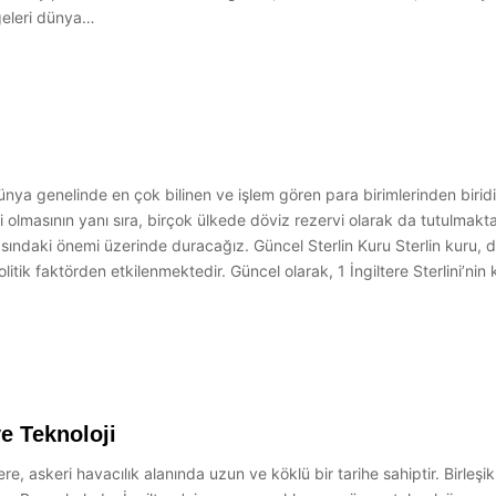
ürgeleri dünya…
dünya genelinde en çok bilinen ve işlem gören para birimlerinden biridir.
mi olmasının yanı sıra, birçok ülkede döviz rezervi olarak da tutulmakta
sasındaki önemi üzerinde duracağız. Güncel Sterlin Kuru Sterlin kuru, d
ik faktörden etkilenmektedir. Güncel olarak, 1 İngiltere Sterlini’nin k
ve Teknoloji
tere, askeri havacılık alanında uzun ve köklü bir tarihe sahiptir. Birle