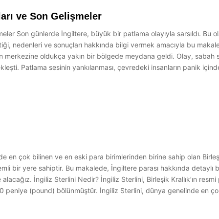
ları ve Son Gelişmeler
meler Son günlerde İngiltere, büyük bir patlama olayıyla sarsıldı. Bu 
ği, nedenleri ve sonuçları hakkında bilgi vermek amacıyla bu makaley
 merkezine oldukça yakın bir bölgede meydana geldi. Olay, sabah sa
ekleşti. Patlama sesinin yankılanması, çevredeki insanların panik iç
en çok bilinen ve en eski para birimlerinden birine sahip olan Birleşik Kr
mli bir yere sahiptir. Bu makalede, İngiltere parası hakkında detaylı b
 alacağız. İngiliz Sterlini Nedir? İngiliz Sterlini, Birleşik Krallık’ın res
, 100 peniye (pound) bölünmüştür. İngiliz Sterlini, dünya genelinde en 