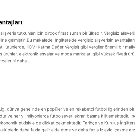
antajları
 alışveriş tutkunları için birçok fırsat sunan bir ülkedir. Vergisiz alışver
ine gelmiştir. Bu makalede, İngiltere’de vergisiz alışverişin avantajlar
atlı ürünlerde, KDV (Katma Değer Vergisi) gibi vergiler önemli bir maliye
ürünler, elektronik eşyalar ve moda markaları gibi yüksek fiyatlı ürünl
tçelerini daha…
 Lig, dünya genelinde en popüler ve en rekabetçi futbol liglerinden bir
ur ve her yıl milyonlarca futbolseveri ekran başına kilitlemektedir. İng
 ekonomik etkisiyle de dikkat çekmektedir. Tarihçe ve Kuruluş İngilter
 kulüplerin daha fazla gelir elde etme ve daha fazla izleyici çekme ar