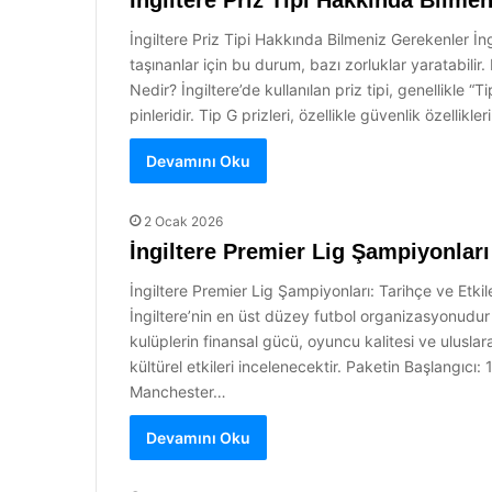
İngiltere Priz Tipi Hakkında Bilme
İngiltere Priz Tipi Hakkında Bilmeniz Gerekenler İngi
taşınanlar için bu durum, bazı zorluklar yaratabilir.
Nedir? İngiltere’de kullanılan priz tipi, genellikle “T
pinleridir. Tip G prizleri, özellikle güvenlik özellikle
Devamını Oku
2 Ocak 2026
İngiltere Premier Lig Şampiyonları
İngiltere Premier Lig Şampiyonları: Tarihçe ve Etkile
İngiltere’nin en üst düzey futbol organizasyonudur 
kulüplerin finansal gücü, oyuncu kalitesi ve uluslar
kültürel etkileri incelenecektir. Paketin Başlangıcı
Manchester…
Devamını Oku