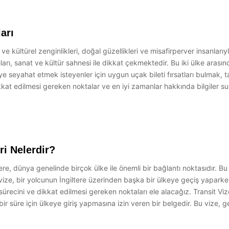
ları
hi ve kültürel zenginlikleri, doğal güzellikleri ve misafirperver insanla
apıları, sanat ve kültür sahnesi ile dikkat çekmektedir. Bu iki ülke aras
 seyahat etmek isteyenler için uygun uçak bileti fırsatları bulmak, tat
 dikkat edilmesi gereken noktalar ve en iyi zamanlar hakkında bilgiler 
ri Nelerdir?
tere, dünya genelinde birçok ülke ile önemli bir bağlantı noktasıdır. Bu
sit vize, bir yolcunun İngiltere üzerinden başka bir ülkeye geçiş yapar
 sürecini ve dikkat edilmesi gereken noktaları ele alacağız. Transit Viz
ir süre için ülkeye giriş yapmasına izin veren bir belgedir. Bu vize, g