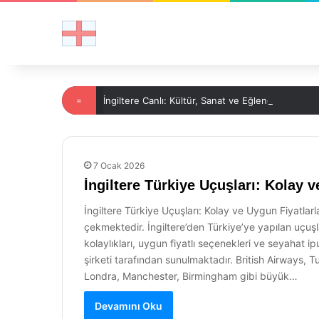
=
İngiltere Canlı: Kültür, Sanat ve Eğlence Dünyası
7 Ocak 2026
İngiltere Türkiye Uçuşları: Kolay 
İngiltere Türkiye Uçuşları: Kolay ve Uygun Fiyatlarla 
çekmektedir. İngiltere’den Türkiye’ye yapılan uçuşl
kolaylıkları, uygun fiyatlı seçenekleri ve seyahat i
şirketi tarafından sunulmaktadır. British Airways, Tu
Londra, Manchester, Birmingham gibi büyük…
Devamını Oku