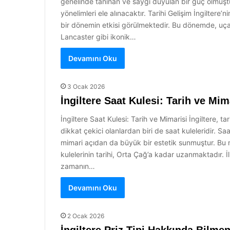
genelinde tanınan ve saygı duyulan bir güç olmuştur
yönelimleri ele alınacaktır. Tarihi Gelişim İngilter
bir dönemin etkisi görülmektedir. Bu dönemde, uçakl
Lancaster gibi ikonik…
Devamını Oku
3 Ocak 2026
İngiltere Saat Kulesi: Tarih ve Mim
İngiltere Saat Kulesi: Tarih ve Mimarisi İngiltere, t
dikkat çekici olanlardan biri de saat kuleleridir. 
mimari açıdan da büyük bir estetik sunmuştur. Bu ma
kulelerinin tarihi, Orta Çağ’a kadar uzanmaktadır. İ
zamanın…
Devamını Oku
2 Ocak 2026