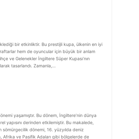
iği bir etkinliktir. Bu prestijli kupa, ülkenin en iyi
araftarlar hem de oyuncular için büyük bir anlam
ihçe ve Gelenekler İngiltere Süper Kupası’nın
olarak tasarlandı. Zamanla,…
k dönemi yaşamıştır. Bu dönem, İngiltere’nin dünya
el yapısını derinden etkilemiştir. Bu makalede,
nin sömürgecilik dönemi, 16. yüzyılda deniz
, Afrika ve Pasifik Adaları gibi bölgelerde de