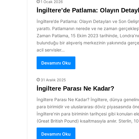
1 Ocak 2026
İngiltere’de Patlama: Olayın Detay
İngiltere’de Patlama: Olayın Detayları ve Son Geliş
yarattı. Patlamanın nerede ve ne zaman gerçekleşti
Zaman Patlama, 15 Ekim 2023 tarihinde, Londra’nın
bulunduğu bir alışveriş merkezinin yakınında gerç
acil servisler…
Devamını Oku
31 Aralık 2025
İngiltere Parası Ne Kadar?
İngiltere Parası Ne Kadar? İngiltere, dünya genelinde 
para birimidir ve uluslararası döviz piyasasında öne
İngiltere’nin para biriminin tarihçesi gibi konuları ele
(Great British Pound) kısaltmasıyla anılır. Sterlin
Devamını Oku