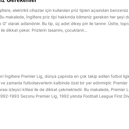
niz Gerekenler
ltere, elektrikli cihazlar için kullanılan priz tipleri açısından benzers
 Bu makalede, İngiltere priz tipi hakkında bilmeniz gereken her şeyi deta
ip G” olarak adlandırılır. Bu tip, üç adet dikey pin ile tanınır. Üstte, to
ri ile dikkat çeker. Prizlerin tasarımı, çocukların…
ri İngiltere Premier Lig, dünya çapında en çok takip edilen futbol ligle
ve zamanla futbolseverlerin kalbinde özel bir yer edinmiştir. Premier 
arası izleyici kitlesi ile de dikkat çekmektedir. Bu makalede, Premier 
: 1992-1993 Sezonu Premier Lig, 1992 yılında Football League First Divi