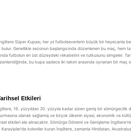
iltere Süper Kupası, her yıl futbolseverlerin büyük bir heyecanla bekled
bini bulur. Genellikle sezonun başlangıcında düzenlenen bu maç, hem t
anda futbolun en üst düzeydeki rekabetini ve tutkusunu simgeler. Tar
düzenlendiğinde, bu kupa sadece iki takım arasında oynanan bir maç 
arihsel Etkileri
İngiltere, 16. yüzyıldan 20. yüzyıla kadar süren geniş bir sömürgecili
urmasına olanak sağlamış ve birçok ülkenin siyasi, ekonomik ve kültür
rihsel etkileri ele alınacaktır. Sömürge Dönemi ve Genişleme İngiltere’
e Karayipler’de koloniler kuran İngiltere, zamanla Hindistan, Avustralya