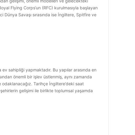
ndan gelişimi, önemli modelleri ve gelecekteki
da Royal Flying Corps’un (RFC) kurulmasıyla başlayan
 Dünya Savaşı sırasında ise İngiltere, Spitfire ve
pıya ev sahipliği yapmaktadır. Bu yapılar arasında en
ısından önemli bir işlev üstlenmiş, aynı zamanda
e odaklanacağız. Tarihçe İngiltere’deki saat
şehirlerin gelişimi ile birlikte toplumsal yaşamda