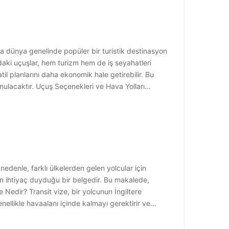
rıyla dünya genelinde popüler bir turistik destinasyon
ındaki uçuşlar, hem turizm hem de iş seyahatleri
il planlarını daha ekonomik hale getirebilir. Bu
sunulacaktır. Uçuş Seçenekleri ve Hava Yolları…
 nedenle, farklı ülkelerden gelen yolcular için
ken ihtiyaç duyduğu bir belgedir. Bu makalede,
e Nedir? Transit vize, bir yolcunun İngiltere
enellikle havaalanı içinde kalmayı gerektirir ve…