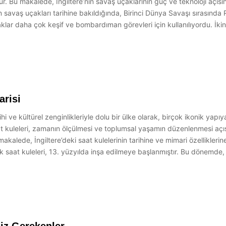
. Bu makalede, İngiltere’nin savaş uçaklarının güç ve teknoloji açısı
e’nin savaş uçakları tarihine bakıldığında, Birinci Dünya Savaşı sırasın
ar daha çok keşif ve bombardıman görevleri için kullanılıyordu. İkinci
arisi
arihi ve kültürel zenginlikleriyle dolu bir ülke olarak, birçok ikonik ya
Saat kuleleri, zamanın ölçülmesi ve toplumsal yaşamın düzenlenmesi aç
kalede, İngiltere’deki saat kulelerinin tarihine ve mimari özelliklerin
lk saat kuleleri, 13. yüzyılda inşa edilmeye başlanmıştır. Bu dönemde, 