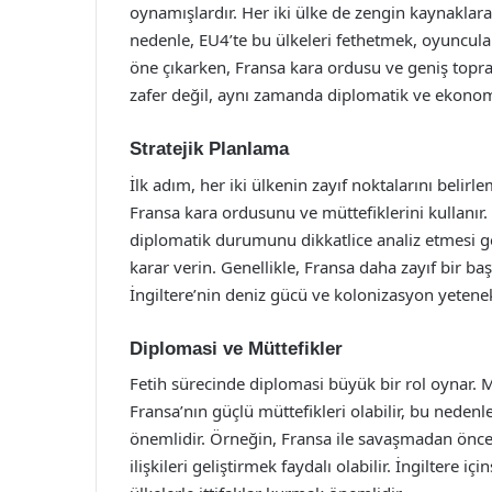
oynamışlardır. Her iki ülke de zengin kaynaklara
nedenle, EU4’te bu ülkeleri fethetmek, oyunculara
öne çıkarken, Fransa kara ordusu ve geniş toprakl
zafer değil, aynı zamanda diplomatik ve ekonomik
Stratejik Planlama
İlk adım, her iki ülkenin zayıf noktalarını belirle
Fransa kara ordusunu ve müttefiklerini kullanır.
diplomatik durumunu dikkatlice analiz etmesi ger
karar verin. Genellikle, Fransa daha zayıf bir başl
İngiltere’nin deniz gücü ve kolonizasyon yetene
Diplomasi ve Müttefikler
Fetih sürecinde diplomasi büyük bir rol oynar. M
Fransa’nın güçlü müttefikleri olabilir, bu nedenl
önemlidir. Örneğin, Fransa ile savaşmadan önce
ilişkileri geliştirmek faydalı olabilir. İngiltere 