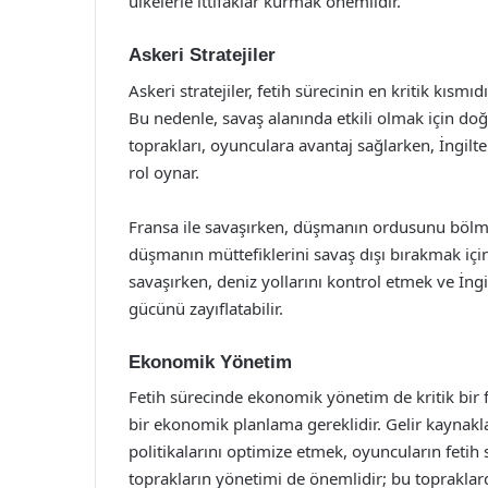
ülkelerle ittifaklar kurmak önemlidir.
Askeri Stratejiler
Askeri stratejiler, fetih sürecinin en kritik kısm
Bu nedenle, savaş alanında etkili olmak için doğ
toprakları, oyunculara avantaj sağlarken, İngilte
rol oynar.
Fransa ile savaşırken, düşmanın ordusunu bölme
düşmanın müttefiklerini savaş dışı bırakmak için
savaşırken, deniz yollarını kontrol etmek ve İn
gücünü zayıflatabilir.
Ekonomik Yönetim
Fetih sürecinde ekonomik yönetim de kritik bir f
bir ekonomik planlama gereklidir. Gelir kaynaklar
politikalarını optimize etmek, oyuncuların fetih s
toprakların yönetimi de önemlidir; bu topraklarda