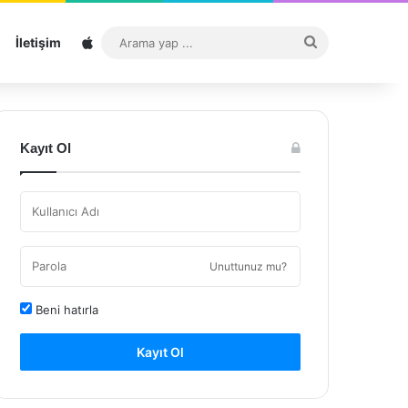
Sitemap
Arama
İletişim
yap
...
Kayıt Ol
Unuttunuz mu?
Beni hatırla
Kayıt Ol