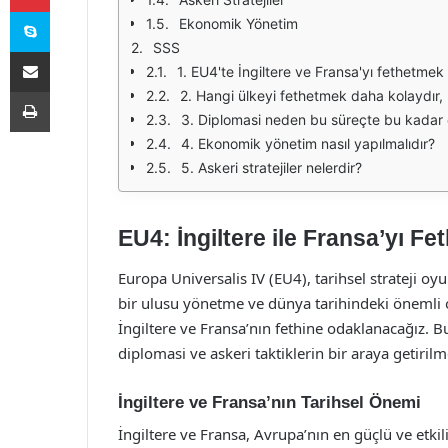
Skype
Ekonomik Yönetim
SSS
E-Posta ile paylaş
1. EU4'te İngiltere ve Fransa'yı fethetme
Yazdır
2. Hangi ülkeyi fethetmek daha kolaydır, 
3. Diplomasi neden bu süreçte bu kadar 
4. Ekonomik yönetim nasıl yapılmalıdır?
5. Askeri stratejiler nelerdir?
EU4: İngiltere ile Fransa’yı F
Europa Universalis IV (EU4), tarihsel strateji o
bir ulusu yönetme ve dünya tarihindeki önemli o
İngiltere ve Fransa’nın fethine odaklanacağız. B
diplomasi ve askeri taktiklerin bir araya getirilme
İngiltere ve Fransa’nın Tarihsel Önemi
İngiltere ve Fransa, Avrupa’nın en güçlü ve etkil