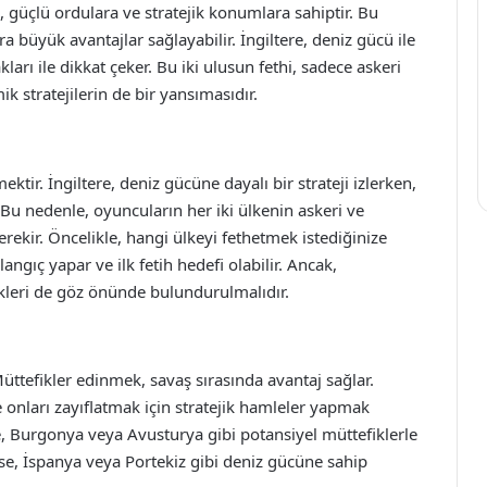
, güçlü ordulara ve stratejik konumlara sahiptir. Bu
 büyük avantajlar sağlayabilir. İngiltere, deniz gücü ile
arı ile dikkat çeker. Bu iki ulusun fethi, sadece askeri
 stratejilerin de bir yansımasıdır.
mektir. İngiltere, deniz gücüne dayalı bir strateji izlerken,
 Bu nedenle, oyuncuların her iki ülkenin askeri ve
ekir. Öncelikle, hangi ülkeyi fethetmek istediğinize
angıç yapar ve ilk fetih hedefi olabilir. Ancak,
kleri de göz önünde bulundurulmalıdır.
üttefikler edinmek, savaş sırasında avantaj sağlar.
e onları zayıflatmak için stratejik hamleler yapmak
, Burgonya veya Avusturya gibi potansiyel müttefiklerle
içinse, İspanya veya Portekiz gibi deniz gücüne sahip