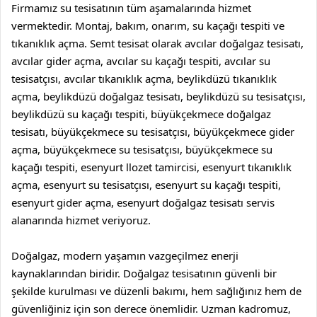
Firmamız su tesisatının tüm aşamalarında hizmet
vermektedir. Montaj, bakım, onarım, su kaçağı tespiti ve
tıkanıklık açma.
Semt tesisat
olarak
avcılar doğalgaz tesisatı
,
avcılar gider açma
,
avcılar su kaçağı tespiti
,
avcılar su
tesisatçısı
,
avcılar tıkanıklık açma
,
beylikdüzü tıkanıklık
açma
,
beylikdüzü doğalgaz tesisatı
,
beylikdüzü su tesisatçısı
,
beylikdüzü su kaçağı tespiti
,
büyükçekmece doğalgaz
tesisatı
,
büyükçekmece su tesisatçısı
,
büyükçekmece gider
açma
,
büyükçekmece su tesisatçısı
,
büyükçekmece su
kaçağı tespiti
,
esenyurt llozet tamircisi
,
esenyurt tıkanıklık
açma
,
esenyurt su tesisatçısı
,
esenyurt su kaçağı tespiti
,
esenyurt gider açma
,
esenyurt doğalgaz tesisatı
servis
alanarında hizmet veriyoruz.
Doğalgaz, modern yaşamın vazgeçilmez enerji
kaynaklarından biridir. Doğalgaz tesisatının güvenli bir
şekilde kurulması ve düzenli bakımı, hem sağlığınız hem de
güvenliğiniz için son derece önemlidir. Uzman kadromuz,