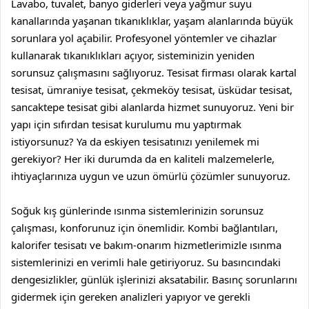
Lavabo, tuvalet, banyo giderleri veya yağmur suyu
kanallarında yaşanan tıkanıklıklar, yaşam alanlarında büyük
sorunlara yol açabilir. Profesyonel yöntemler ve cihazlar
kullanarak tıkanıklıkları açıyor, sisteminizin yeniden
sorunsuz çalışmasını sağlıyoruz. Tesisat firması olarak
kartal
tesisat
,
ümraniye tesisat
,
çekmeköy tesisat
,
üsküdar tesisat
,
sancaktepe tesisat
gibi alanlarda hizmet sunuyoruz. Yeni bir
yapı için sıfırdan tesisat kurulumu mu yaptırmak
istiyorsunuz? Ya da eskiyen tesisatınızı yenilemek mi
gerekiyor? Her iki durumda da en kaliteli malzemelerle,
ihtiyaçlarınıza uygun ve uzun ömürlü çözümler sunuyoruz.
Soğuk kış günlerinde ısınma sistemlerinizin sorunsuz
çalışması, konforunuz için önemlidir. Kombi bağlantıları,
kalorifer tesisatı ve bakım-onarım hizmetlerimizle ısınma
sistemlerinizi en verimli hale getiriyoruz. Su basıncındaki
dengesizlikler, günlük işlerinizi aksatabilir. Basınç sorunlarını
gidermek için gereken analizleri yapıyor ve gerekli