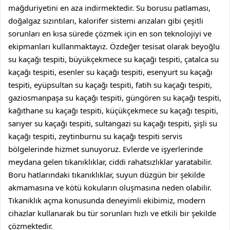
mağduriyetini en aza indirmektedir. Su borusu patlaması,
doğalgaz sızıntıları, kalorifer sistemi arızaları gibi çeşitli
sorunları en kısa sürede çözmek için en son teknolojiyi ve
ekipmanları kullanmaktayız.
Özdeğer tesisat
olarak
beyoğlu
su kaçağı tespiti
,
büyükçekmece su kaçağı tespiti
,
çatalca su
kaçağı tespiti
,
esenler su kaçağı tespiti
,
esenyurt su kaçağı
tespiti
,
eyüpsultan su kaçağı tespiti
,
fatih su kaçağı tespiti
,
gaziosmanpaşa su kaçağı tespiti
,
güngören su kaçağı tespiti
,
kağıthane su kaçağı tespiti
,
küçükçekmece su kaçağı tespiti
,
sarıyer su kaçağı tespiti
,
sultangazi su kaçağı tespiti
,
şişli su
kaçağı tespiti
,
zeytinburnu su kaçağı tespiti
servis
bölgelerinde hizmet sunuyoruz. Evlerde ve işyerlerinde
meydana gelen tıkanıklıklar, ciddi rahatsızlıklar yaratabilir.
Boru hatlarındaki tıkanıklıklar, suyun düzgün bir şekilde
akmamasına ve kötü kokuların oluşmasına neden olabilir.
Tıkanıklık açma konusunda deneyimli ekibimiz, modern
cihazlar kullanarak bu tür sorunları hızlı ve etkili bir şekilde
çözmektedir.