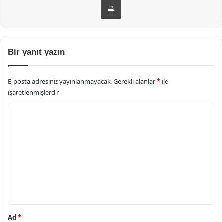
Bir yanıt yazın
E-posta adresiniz yayınlanmayacak.
Gerekli alanlar
*
ile
işaretlenmişlerdir
Y
o
r
u
m
*
Ad
*