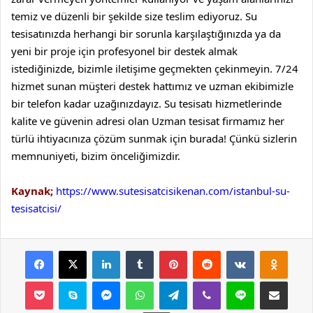
temiz ve düzenli bir şekilde size teslim ediyoruz.
Su
tesisatınızda herhangi bir sorunla karşılaştığınızda ya da
yeni bir proje için profesyonel bir destek almak
istediğinizde, bizimle iletişime geçmekten çekinmeyin. 7/24
hizmet sunan müşteri destek hattımız ve uzman ekibimizle
bir telefon kadar uzağınızdayız.
Su tesisatı hizmetlerinde
kalite ve güvenin adresi olan Uzman tesisat firmamız her
türlü ihtiyacınıza çözüm sunmak için burada! Çünkü sizlerin
memnuniyeti, bizim önceliğimizdir.
Kaynak;
https://www.sutesisatcisikenan.com/istanbul-su-
tesisatcisi/
Facebook
X
LinkedIn
Tumblr
Pinterest
Reddit
VKontakte
Odnok
Pocket
Skype
Messenger
WhatsApp
Telegram
Viber
Line
E-Posta ile payla
Yazdır