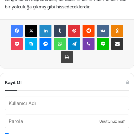
bir yolculuğa çıkmış gibi hissedeceklerdir.
Facebook
X
LinkedIn
Tumblr
Pinterest
Reddit
VKontakte
Odnok
Pocket
Skype
Messenger
WhatsApp
Telegram
Viber
Line
E-Posta ile payla
Yazdır
Kayıt Ol
Unuttunuz mu?