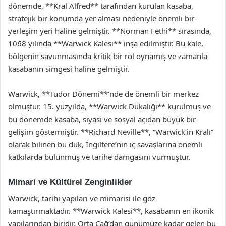
dönemde, **Kral Alfred** tarafından kurulan kasaba,
stratejik bir konumda yer alması nedeniyle önemli bir
yerleşim yeri haline gelmiştir. **Norman Fethi** sırasında,
1068 yılında **Warwick Kalesi** inşa edilmiştir. Bu kale,
bölgenin savunmasında kritik bir rol oynamış ve zamanla
kasabanın simgesi haline gelmiştir.
Warwick, **Tudor Dönemi**’nde de önemli bir merkez
olmuştur. 15. yüzyılda, **Warwick Dükalığı** kurulmuş ve
bu dönemde kasaba, siyasi ve sosyal açıdan büyük bir
gelişim göstermiştir. **Richard Neville**, “Warwick’in Kralı”
olarak bilinen bu dük, İngiltere’nin iç savaşlarına önemli
katkılarda bulunmuş ve tarihe damgasını vurmuştur.
Mimari ve Kültürel Zenginlikler
Warwick, tarihi yapıları ve mimarisi ile göz
kamaştırmaktadır. **Warwick Kalesi**, kasabanın en ikonik
yapılarından biridir. Orta Çağ’dan günümüze kadar gelen bu