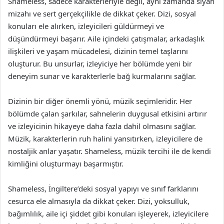
Shameless, sadece karakterleriyle değil, aynı zamanda siyah
mizahı ve sert gerçekçilikle de dikkat çeker. Dizi, sosyal
konuları ele alırken, izleyicileri güldürmeyi ve
düşündürmeyi başarır. Aile içindeki çatışmalar, arkadaşlık
ilişkileri ve yaşam mücadelesi, dizinin temel taşlarını
oluşturur. Bu unsurlar, izleyiciye her bölümde yeni bir
deneyim sunar ve karakterlerle bağ kurmalarını sağlar.
Dizinin bir diğer önemli yönü, müzik seçimleridir. Her
bölümde çalan şarkılar, sahnelerin duygusal etkisini artırır
ve izleyicinin hikayeye daha fazla dahil olmasını sağlar.
Müzik, karakterlerin ruh halini yansıtırken, izleyicilere de
nostaljik anlar yaşatır. Shameless, müzik tercihi ile de kendi
kimliğini oluşturmayı başarmıştır.
Shameless, İngiltere’deki sosyal yapıyı ve sınıf farklarını
cesurca ele almasıyla da dikkat çeker. Dizi, yoksulluk,
bağımlılık, aile içi şiddet gibi konuları işleyerek, izleyicilere