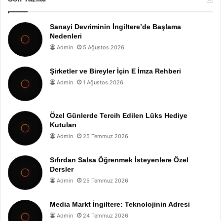
Sanayi Devriminin İngiltere’de Başlama
Nedenleri
Admin
5 Ağustos 2026
Şirketler ve Bireyler İçin E İmza Rehberi
Admin
1 Ağustos 2026
Özel Günlerde Tercih Edilen Lüks Hediye
Kutuları
Admin
25 Temmuz 2026
Sıfırdan Salsa Öğrenmek İsteyenlere Özel
Dersler
Admin
25 Temmuz 2026
Media Markt İngiltere: Teknolojinin Adresi
Admin
24 Temmuz 2026