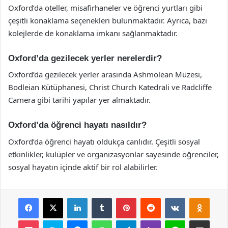
Oxford’da oteller, misafirhaneler ve öğrenci yurtları gibi
çeşitli konaklama seçenekleri bulunmaktadır. Ayrıca, bazı
kolejlerde de konaklama imkanı sağlanmaktadır.
Oxford’da gezilecek yerler nerelerdir?
Oxford’da gezilecek yerler arasında Ashmolean Müzesi,
Bodleian Kütüphanesi, Christ Church Katedrali ve Radcliffe
Camera gibi tarihi yapılar yer almaktadır.
Oxford’da öğrenci hayatı nasıldır?
Oxford’da öğrenci hayatı oldukça canlıdır. Çeşitli sosyal
etkinlikler, kulüpler ve organizasyonlar sayesinde öğrenciler,
sosyal hayatın içinde aktif bir rol alabilirler.
Facebook
X
LinkedIn
Tumblr
Pinterest
Reddit
VKontakte
Odnok
Pocket
Skype
Messenger
WhatsApp
Telegram
Viber
Line
E-Posta ile payla