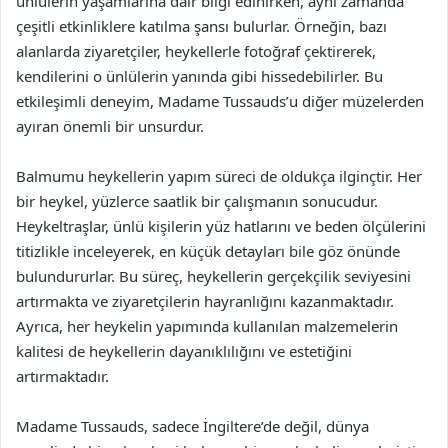
ünlülerin yaşamlarına dair bilgi edinirken, aynı zamanda
çeşitli etkinliklere katılma şansı bulurlar. Örneğin, bazı
alanlarda ziyaretçiler, heykellerle fotoğraf çektirerek,
kendilerini o ünlülerin yanında gibi hissedebilirler. Bu
etkileşimli deneyim, Madame Tussauds’u diğer müzelerden
ayıran önemli bir unsurdur.
Balmumu heykellerin yapım süreci de oldukça ilginçtir. Her
bir heykel, yüzlerce saatlik bir çalışmanın sonucudur.
Heykeltraşlar, ünlü kişilerin yüz hatlarını ve beden ölçülerini
titizlikle inceleyerek, en küçük detayları bile göz önünde
bulundururlar. Bu süreç, heykellerin gerçekçilik seviyesini
artırmakta ve ziyaretçilerin hayranlığını kazanmaktadır.
Ayrıca, her heykelin yapımında kullanılan malzemelerin
kalitesi de heykellerin dayanıklılığını ve estetiğini
artırmaktadır.
Madame Tussauds, sadece İngiltere’de değil, dünya