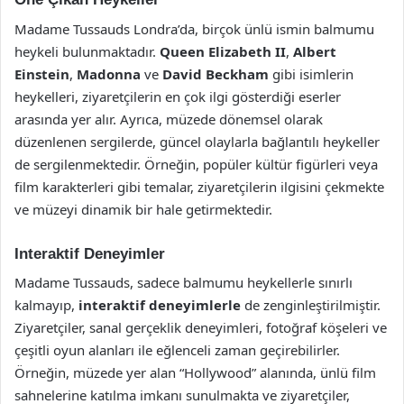
Madame Tussauds Londra’da, birçok ünlü ismin balmumu
heykeli bulunmaktadır.
Queen Elizabeth II
,
Albert
Einstein
,
Madonna
ve
David Beckham
gibi isimlerin
heykelleri, ziyaretçilerin en çok ilgi gösterdiği eserler
arasında yer alır. Ayrıca, müzede dönemsel olarak
düzenlenen sergilerde, güncel olaylarla bağlantılı heykeller
de sergilenmektedir. Örneğin, popüler kültür figürleri veya
film karakterleri gibi temalar, ziyaretçilerin ilgisini çekmekte
ve müzeyi dinamik bir hale getirmektedir.
Interaktif Deneyimler
Madame Tussauds, sadece balmumu heykellerle sınırlı
kalmayıp,
interaktif deneyimlerle
de zenginleştirilmiştir.
Ziyaretçiler, sanal gerçeklik deneyimleri, fotoğraf köşeleri ve
çeşitli oyun alanları ile eğlenceli zaman geçirebilirler.
Örneğin, müzede yer alan “Hollywood” alanında, ünlü film
sahnelerine katılma imkanı sunulmakta ve ziyaretçiler,