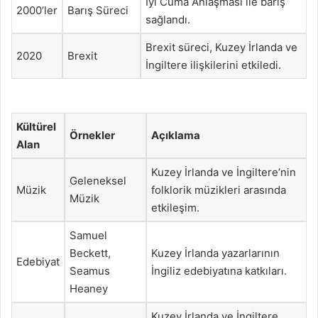
İyi Cuma Anlaşması ile barış
2000’ler
Barış Süreci
sağlandı.
Brexit süreci, Kuzey İrlanda ve
2020
Brexit
İngiltere ilişkilerini etkiledi.
Kültürel
Örnekler
Açıklama
Alan
Kuzey İrlanda ve İngiltere’nin
Geleneksel
Müzik
folklorik müzikleri arasında
Müzik
etkileşim.
Samuel
Beckett,
Kuzey İrlanda yazarlarının
Edebiyat
Seamus
İngiliz edebiyatına katkıları.
Heaney
Kuzey İrlanda ve İngiltere