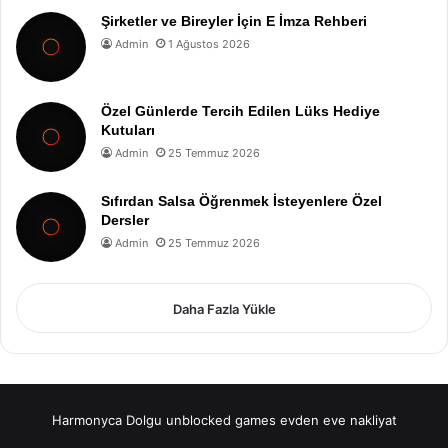
Şirketler ve Bireyler İçin E İmza Rehberi
Admin
1 Ağustos 2026
Özel Günlerde Tercih Edilen Lüks Hediye
Kutuları
Admin
25 Temmuz 2026
Sıfırdan Salsa Öğrenmek İsteyenlere Özel
Dersler
Admin
25 Temmuz 2026
Daha Fazla Yükle
Harmonyca Dolgu
unblocked games
evden eve nakliyat