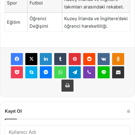
Spor
Futbol
takımları arasındaki rekabet.
Öğrenci
Kuzey İrlanda ve İngiltere’deki
Eğitim
Değişimi
öğrenci hareketliliği.
Facebook
X
LinkedIn
Tumblr
Pinterest
Reddit
VKontakte
Odnok
Pocket
Skype
Messenger
WhatsApp
Telegram
Viber
Line
E-Posta ile payla
Yazdır
Kayıt Ol