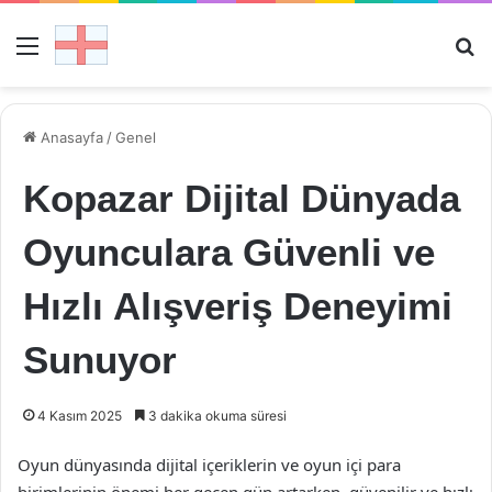
Menü
Ar
Anasayfa
/
Genel
Kopazar Dijital Dünyada
Oyunculara Güvenli ve
Hızlı Alışveriş Deneyimi
Sunuyor
4 Kasım 2025
3 dakika okuma süresi
Oyun dünyasında dijital içeriklerin ve oyun içi para