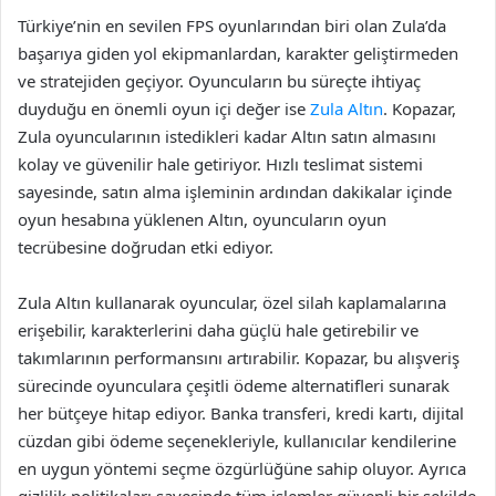
Türkiye’nin en sevilen FPS oyunlarından biri olan Zula’da
başarıya giden yol ekipmanlardan, karakter geliştirmeden
ve stratejiden geçiyor. Oyuncuların bu süreçte ihtiyaç
duyduğu en önemli oyun içi değer ise
Zula Altın
. Kopazar,
Zula oyuncularının istedikleri kadar Altın satın almasını
kolay ve güvenilir hale getiriyor. Hızlı teslimat sistemi
sayesinde, satın alma işleminin ardından dakikalar içinde
oyun hesabına yüklenen Altın, oyuncuların oyun
tecrübesine doğrudan etki ediyor.
Zula Altın kullanarak oyuncular, özel silah kaplamalarına
erişebilir, karakterlerini daha güçlü hale getirebilir ve
takımlarının performansını artırabilir. Kopazar, bu alışveriş
sürecinde oyunculara çeşitli ödeme alternatifleri sunarak
her bütçeye hitap ediyor. Banka transferi, kredi kartı, dijital
cüzdan gibi ödeme seçenekleriyle, kullanıcılar kendilerine
en uygun yöntemi seçme özgürlüğüne sahip oluyor. Ayrıca
gizlilik politikaları sayesinde tüm işlemler güvenli bir şekilde