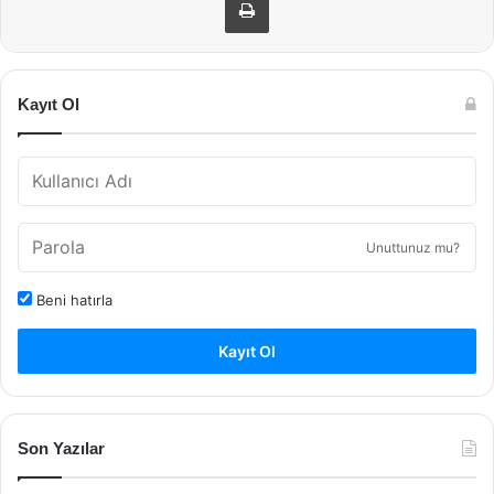
Kayıt Ol
Unuttunuz mu?
Beni hatırla
Kayıt Ol
Son Yazılar