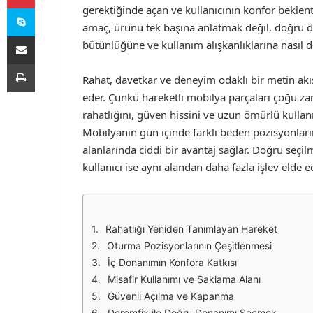
Skype
gerektiğinde açan ve kullanıcının konfor beklent
amaç, ürünü tek başına anlatmak değil, doğru 
E-Posta ile paylaş
bütünlüğüne ve kullanım alışkanlıklarına nasıl d
Yazdır
Rahat, davetkar ve deneyim odaklı bir metin akı
eder. Çünkü hareketli mobilya parçaları çoğu
rahatlığını, güven hissini ve uzun ömürlü kullanı
Mobilyanın gün içinde farklı beden pozisyonla
alanlarında ciddi bir avantaj sağlar. Doğru seçi
kullanıcı ise aynı alandan daha fazla işlev elde e
Rahatlığı Yeniden Tanımlayan Hareket
Oturma Pozisyonlarının Çeşitlenmesi
İç Donanımın Konfora Katkısı
Misafir Kullanımı ve Saklama Alanı
Güvenli Açılma ve Kapanma
Deremfix ile Doğru Donanımı Seçmek