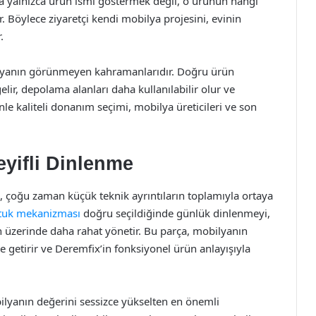
ıya yalnızca ürün ismi göstermek değil, o ürünün hangi
. Böylece ziyaretçi kendi mobilya projesini, evinin
.
ilyanın görünmeyen kahramanlarıdır. Doğru ürün
elir, depolama alanları daha kullanılabilir olur ve
nle kaliteli donanım seçimi, mobilya üreticileri ve son
yifli Dinlenme
, çoğu zaman küçük teknik ayrıntıların toplamıyla ortaya
tuk mekanizması
doğru seçildiğinde günlük dinlenmeyi,
 üzerinde daha rahat yönetir. Bu parça, mobilyanın
e getirir ve Deremfix’in fonksiyonel ürün anlayışıyla
bilyanın değerini sessizce yükselten en önemli