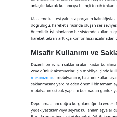
anlaşılır kılarak kullanıcıya bilinçli tercih imkanı
Malzeme kalitesi yalnızca parçanın kalınlığıyla 
doğruluğu, hareket sırasında oluşan ses seviye
önemlidir. İyi planlanan bir sistemde kullanıcı
hareket tekrarı arttıkça konfor hissi azalmadan
Misafir Kullanımı ve Sak
Düzenli bir ev için saklama alanı kadar bu alana 
veya günlük aksesuarlar için mobilya içinde kul
mekanizması
, mobilyanın iç hacmini kullanıcıy
saklanmasına yardım eden önemli bir tamamlayıc
mobilyanın estetik yapısını bozmadan günlük ya
Depolama alanı doğru kurgulandığında evdeki fazla
yedek yastıklar veya seyrek kullanılan eşyalar d
Burada amaç her şeyi gizlemek değil, ihtiyaç anı