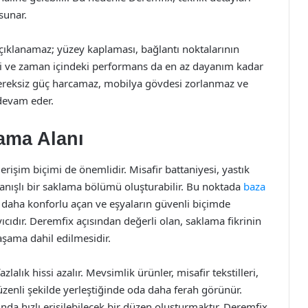
 sunar.
açıklanamaz; yüzey kaplaması, bağlantı noktalarının
si ve zaman içindeki performans da en az dayanım kadar
 gereksiz güç harcamaz, mobilya gövdesi zorlanmaz ve
 devam eder.
lama Alanı
erişim biçimi de önemlidir. Misafir battaniyesi, yastık
lanışlı bir saklama bölümü oluşturabilir. Bu noktada
baza
a daha konforlu açan ve eşyaların güvenli biçimde
ıdır. Deremfix açısından değerli olan, saklama fikrinin
şama dahil edilmesidir.
lık hissi azalır. Mevsimlik ürünler, misafir tekstilleri,
üzenli şekilde yerleştiğinde oda daha ferah görünür.
nda hızlı erişilebilecek bir düzen oluşturmaktır. Deremfix