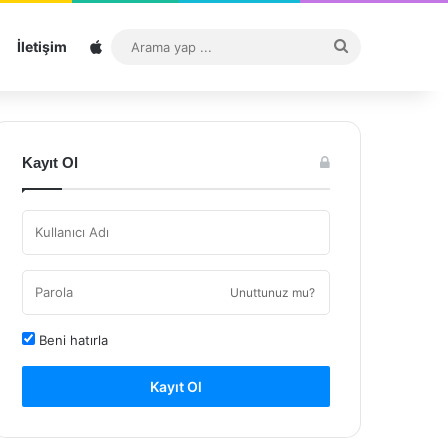
Sitemap
Arama
İletişim
yap
...
Kayıt Ol
Unuttunuz mu?
Beni hatırla
Kayıt Ol