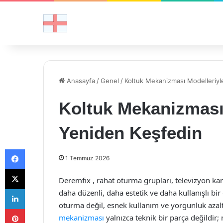
Anasayfa
/
Genel
/
Koltuk Mekanizması Modelleriyl
Koltuk Mekanizması 
Yeniden Keşfedin
Facebook
1 Temmuz 2026
X
Deremfix , rahat oturma grupları, televizyon kar
LinkedIn
daha düzenli, daha estetik ve daha kullanışlı bi
oturma değil, esnek kullanım ve yorgunluk azalt
Pinterest
mekanizması
yalnızca teknik bir parça değildi