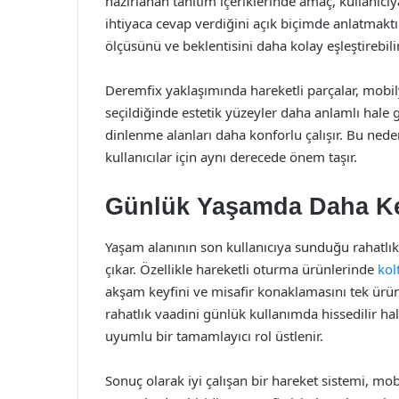
hazırlanan tanıtım içeriklerinde amaç, kullanıc
ihtiyaca cevap verdiğini açık biçimde anlatmaktır
ölçüsünü ve beklentisini daha kolay eşleştirebilir
Deremfix yaklaşımında hareketli parçalar, mob
seçildiğinde estetik yüzeyler daha anlamlı hale g
dinlenme alanları daha konforlu çalışır. Bu nede
kullanıcılar için aynı derecede önem taşır.
Günlük Yaşamda Daha Ke
Yaşam alanının son kullanıcıya sunduğu rahatlık
çıkar. Özellikle hareketli oturma ürünlerinde
kol
akşam keyfini ve misafir konaklamasını tek ürün
rahatlık vaadini günlük kullanımda hissedilir hal
uyumlu bir tamamlayıcı rol üstlenir.
Sonuç olarak iyi çalışan bir hareket sistemi, mo