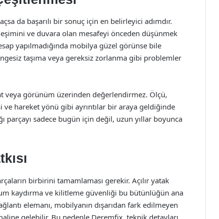
a da başarılı bir sonuç için en belirleyici adımdır.
yerleşimini ve duvara olan mesafeyi önceden düşünmek
esap yapılmadığında mobilya güzel görünse bile
dengesiz taşıma veya gereksiz zorlanma gibi problemler
iyat veya görünüm üzerinden değerlendirmez. Ölçü,
i ve hareket yönü gibi ayrıntılar bir araya geldiğinde
ğı parçayı sadece bugün için değil, uzun yıllar boyunca
tkısı
çaların birbirini tamamlaması gerekir. Açılır yatak
rum kaydırma ve kilitleme güvenliği bu bütünlüğün ana
r bağlantı elemanı, mobilyanın dışarıdan fark edilmeyen
haline gelebilir. Bu nedenle Deremfix, teknik detayları