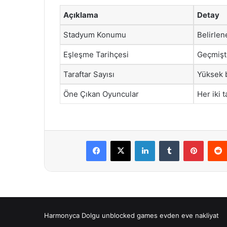
Açıklama
Detay
Stadyum Konumu
Belirle
Eşleşme Tarihçesi
Geçmişte
Taraftar Sayısı
Yüksek 
Öne Çıkan Oyuncular
Her iki 
Facebook
X
LinkedIn
Tumblr
Pintere
Harmonyca Dolgu
unblocked games
evden eve nakliyat