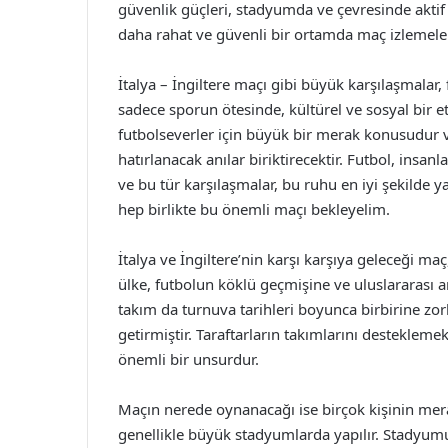
güvenlik güçleri, stadyumda ve çevresinde aktif 
daha rahat ve güvenli bir ortamda maç izlemeler
İtalya – İngiltere maçı gibi büyük karşılaşmalar,
sadece sporun ötesinde, kültürel ve sosyal bir e
futbolseverler için büyük bir merak konusudur 
hatırlanacak anılar biriktirecektir. Futbol, insa
ve bu tür karşılaşmalar, bu ruhu en iyi şekilde ya
hep birlikte bu önemli maçı bekleyelim.
İtalya ve İngiltere’nin karşı karşıya geleceği ma
ülke, futbolun köklü geçmişine ve uluslararası a
takım da turnuva tarihleri boyunca birbirine zorl
getirmiştir. Taraftarların takımlarını desteklem
önemli bir unsurdur.
Maçın nerede oynanacağı ise birçok kişinin mera
genellikle büyük stadyumlarda yapılır. Stadyum