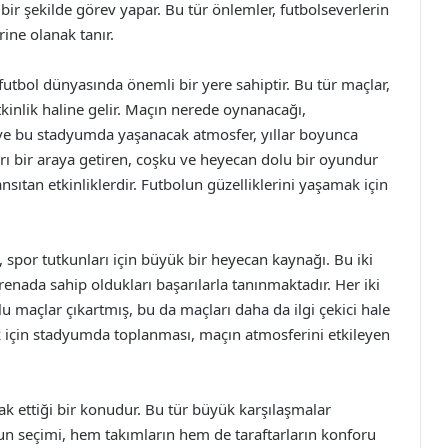
bir şekilde görev yapar. Bu tür önlemler, futbolseverlerin
ine olanak tanır.
 futbol dünyasında önemli bir yere sahiptir. Bu tür maçlar,
tkinlik haline gelir. Maçın nerede oynanacağı,
ve bu stadyumda yaşanacak atmosfer, yıllar boyunca
nları bir araya getiren, coşku ve heyecan dolu bir oyundur
nsıtan etkinliklerdir. Futbolun güzelliklerini yaşamak için
ç, spor tutkunları için büyük bir heyecan kaynağı. Bu iki
renada sahip oldukları başarılarla tanınmaktadır. Her iki
u maçlar çıkartmış, bu da maçları daha da ilgi çekici hale
ek için stadyumda toplanması, maçın atmosferini etkileyen
k ettiği bir konudur. Bu tür büyük karşılaşmalar
un seçimi, hem takımların hem de taraftarların konforu