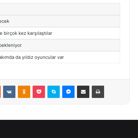
necek
 birçok kez karşılaştılar
bekleniyor
takımda da yıldız oyuncular var
st
Reddit
VKontakte
Odnoklassniki
Pocket
Skype
Messenger
E-Posta ile paylaş
Yazdır