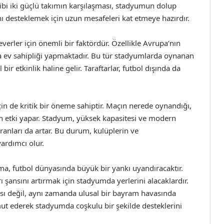
gibi iki güçlü takımın karşılaşması, stadyumun dolup
ını desteklemek için uzun mesafeleri kat etmeye hazırdır.
verler için önemli bir faktördür. Özellikle Avrupa’nın
a ev sahipliği yapmaktadır. Bu tür stadyumlarda oynanan
ir etkinlik haline gelir. Taraftarlar, futbol dışında da
in de kritik bir öneme sahiptir. Maçın nerede oynandığı,
dan etki yapar. Stadyum, yüksek kapasitesi ve modern
ranları da artar. Bu durum, kulüplerin ve
yardımcı olur.
şma, futbol dünyasında büyük bir yankı uyandıracaktır.
rı şansını artırmak için stadyumda yerlerini alacaklardır.
ası değil, aynı zamanda ulusal bir bayram havasında
mut ederek stadyumda coşkulu bir şekilde desteklerini