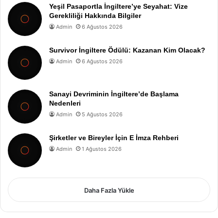
Yeşil Pasaportla İngiltere’ye Seyahat: Vize
Gerekliliği Hakkında Bilgiler
Admin
6 Ağustos 2026
Survivor İngiltere Ödülü: Kazanan Kim Olacak?
Admin
6 Ağustos 2026
Sanayi Devriminin İngiltere’de Başlama
Nedenleri
Admin
5 Ağustos 2026
Şirketler ve Bireyler İçin E İmza Rehberi
Admin
1 Ağustos 2026
Daha Fazla Yükle