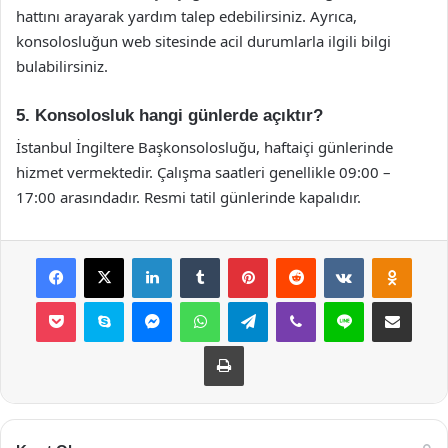
hattını arayarak yardım talep edebilirsiniz. Ayrıca,
konsolosluğun web sitesinde acil durumlarla ilgili bilgi
bulabilirsiniz.
5. Konsolosluk hangi günlerde açıktır?
İstanbul İngiltere Başkonsolosluğu, haftaiçi günlerinde
hizmet vermektedir. Çalışma saatleri genellikle 09:00 –
17:00 arasındadır. Resmi tatil günlerinde kapalıdır.
Facebook
X
LinkedIn
Tumblr
Pinterest
Reddit
VKontakte
Odnok
Pocket
Skype
Messenger
WhatsApp
Telegram
Viber
Line
E-Posta ile payla
Yazdır