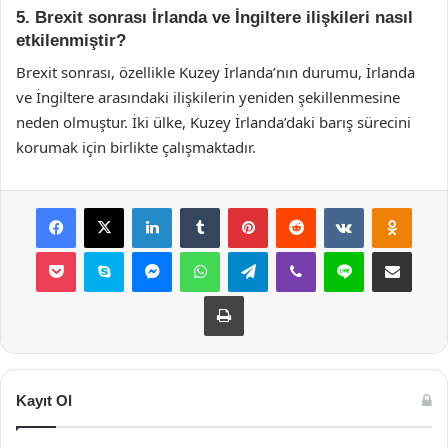
5. Brexit sonrası İrlanda ve İngiltere ilişkileri nasıl
etkilenmiştir?
Brexit sonrası, özellikle Kuzey İrlanda’nın durumu, İrlanda
ve İngiltere arasındaki ilişkilerin yeniden şekillenmesine
neden olmuştur. İki ülke, Kuzey İrlanda’daki barış sürecini
korumak için birlikte çalışmaktadır.
Facebook
X
LinkedIn
Tumblr
Pinterest
Reddit
VKontakte
Odnok
Pocket
Skype
Messenger
WhatsApp
Telegram
Viber
Line
E-Posta ile payla
Yazdır
Kayıt Ol