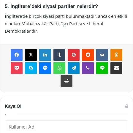
5. İngiltere’deki siyasi partiler nelerdir?
İngiltere’de birçok siyasi parti bulunmaktadır, ancak en etkili
olanları Muhafazakâr Parti, İşçi Partisi ve Liberal
Demokratlar’dır.
Facebook
X
LinkedIn
Tumblr
Pinterest
Reddit
VKontakte
Odnok
Pocket
Skype
Messenger
WhatsApp
Telegram
Viber
Line
E-Posta ile payla
Yazdır
Kayıt Ol