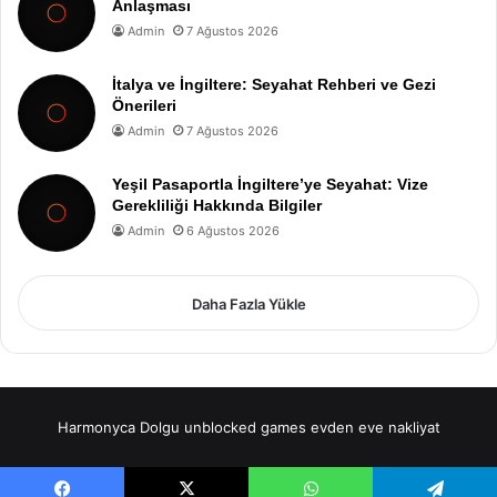
Anlaşması
Admin
7 Ağustos 2026
İtalya ve İngiltere: Seyahat Rehberi ve Gezi
Önerileri
Admin
7 Ağustos 2026
Yeşil Pasaportla İngiltere’ye Seyahat: Vize
Gerekliliği Hakkında Bilgiler
Admin
6 Ağustos 2026
Daha Fazla Yükle
Harmonyca Dolgu
unblocked games
evden eve nakliyat