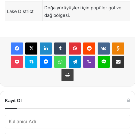
Doğa yürüyüşleri için popüler göl ve
Lake District
dağ bölgesi.
Facebook
X
LinkedIn
Tumblr
Pinterest
Reddit
VKontakte
Odnok
Pocket
Skype
Messenger
WhatsApp
Telegram
Viber
Line
E-Posta ile payla
Yazdır
Kayıt Ol