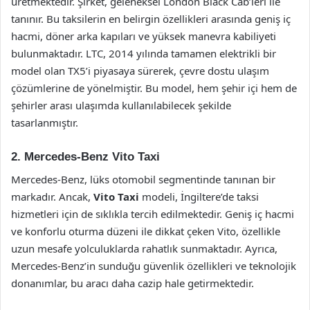
üretmektedir. Şirket, geleneksel London Black Cab’leri ile
tanınır. Bu taksilerin en belirgin özellikleri arasında geniş iç
hacmi, döner arka kapıları ve yüksek manevra kabiliyeti
bulunmaktadır. LTC, 2014 yılında tamamen elektrikli bir
model olan TX5’i piyasaya sürerek, çevre dostu ulaşım
çözümlerine de yönelmiştir. Bu model, hem şehir içi hem de
şehirler arası ulaşımda kullanılabilecek şekilde
tasarlanmıştır.
2. Mercedes-Benz Vito Taxi
Mercedes-Benz, lüks otomobil segmentinde tanınan bir
markadır. Ancak,
Vito Taxi
modeli, İngiltere’de taksi
hizmetleri için de sıklıkla tercih edilmektedir. Geniş iç hacmi
ve konforlu oturma düzeni ile dikkat çeken Vito, özellikle
uzun mesafe yolculuklarda rahatlık sunmaktadır. Ayrıca,
Mercedes-Benz’in sunduğu güvenlik özellikleri ve teknolojik
donanımlar, bu aracı daha cazip hale getirmektedir.