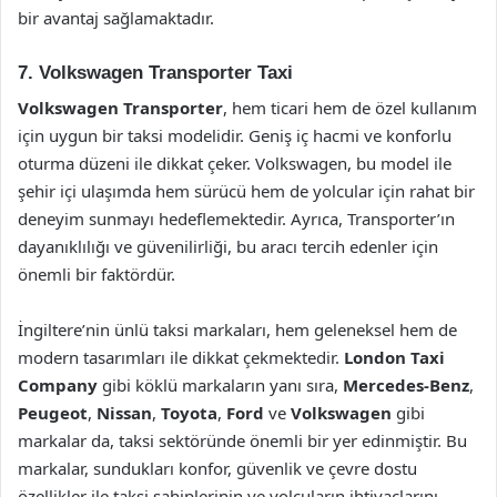
bir avantaj sağlamaktadır.
7. Volkswagen Transporter Taxi
Volkswagen Transporter
, hem ticari hem de özel kullanım
için uygun bir taksi modelidir. Geniş iç hacmi ve konforlu
oturma düzeni ile dikkat çeker. Volkswagen, bu model ile
şehir içi ulaşımda hem sürücü hem de yolcular için rahat bir
deneyim sunmayı hedeflemektedir. Ayrıca, Transporter’ın
dayanıklılığı ve güvenilirliği, bu aracı tercih edenler için
önemli bir faktördür.
İngiltere’nin ünlü taksi markaları, hem geleneksel hem de
modern tasarımları ile dikkat çekmektedir.
London Taxi
Company
gibi köklü markaların yanı sıra,
Mercedes-Benz
,
Peugeot
,
Nissan
,
Toyota
,
Ford
ve
Volkswagen
gibi
markalar da, taksi sektöründe önemli bir yer edinmiştir. Bu
markalar, sundukları konfor, güvenlik ve çevre dostu
özellikler ile taksi sahiplerinin ve yolcuların ihtiyaçlarını