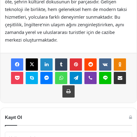
öte, şehrin kültürel dokusunun bir parçasıdır. Gelişen
teknoloji ile birlikte, hem geleneksel hem de modern taksi
hizmetleri, yolculara farklı deneyimler sunmaktadır. Bu
çeşitlilik, İngiltere’nin ulaşım ağını zenginleştirirken, aynı
zamanda yerel ve uluslararası turistler için de cazibe
merkezi oluşturmaktadır.
Facebook
X
LinkedIn
Tumblr
Pinterest
Reddit
VKontakte
Odnok
Pocket
Skype
Messenger
WhatsApp
Telegram
Viber
Line
E-Posta ile payla
Yazdır
Kayıt Ol