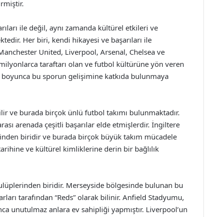
rmiştir.
rıları ile değil, aynı zamanda kültürel etkileri ve
tedir. Her biri, kendi hikayesi ve başarıları ile
 Manchester United, Liverpool, Arsenal, Chelsea ve
milyonlarca taraftarı olan ve futbol kültürüne yön veren
arih boyunca bu sporun gelişimine katkıda bulunmaya
lir ve burada birçok ünlü futbol takımı bulunmaktadır.
ası arenada çeşitli başarılar elde etmişlerdir. İngiltere
rinden biridir ve burada birçok büyük takım mücadele
arihine ve kültürel kimliklerine derin bir bağlılık
 kulüplerinden biridir. Merseyside bölgesinde bulunan bu
rları tarafından “Reds” olarak bilinir. Anfield Stadyumu,
ca unutulmaz anlara ev sahipliği yapmıştır. Liverpool’un