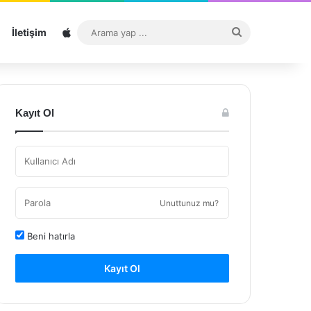
Sitemap
Arama
İletişim
yap
...
Kayıt Ol
Unuttunuz mu?
Beni hatırla
Kayıt Ol