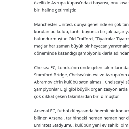
özellikle Avrupa Kupası’ndaki başarısı, onu kısa
biri haline getirmiştir.
Manchester United, dünya genelinde en çok tanın
kurulan bu kulüp, tarihi boyunca birçok başarı
bulundurmuştur. Old Trafford, “Tiyatralar Tiya
maçlar her zaman büyük bir heyecan yaratmaktad
döneminde kazandığı şampiyonluklarla adından s
Chelsea FC, Londra’nın önde gelen takımlarından
Stamford Bridge, Chelsea’nin evi ve Avrupa’nın 
Abramovich’in kulübü satın alması, Chelsea’yi s
Şampiyonlar Ligi gibi büyük organizasyonlarda g
çok dikkat çeken takımlardan biri olmuştur.
Arsenal FC, futbol dünyasında önemli bir konuma
bilinen Arsenal, tarihindeki hemen hemen her d
Emirates Stadyumu, kulübün yeni ev sahibi olma