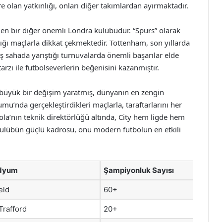
re olan yatkınlığı, onları diğer takımlardan ayırmaktadır.
n bir diğer önemli Londra kulübüdür. “Spurs” olarak
ı maçlarla dikkat çekmektedir. Tottenham, son yıllarda
ş sahada yarıştığı turnuvalarda önemli başarılar elde
arzı ile futbolseverlerin beğenisini kazanmıştır.
a büyük bir değişim yaratmış, dünyanın en zengin
umu’nda gerçekleştirdikleri maçlarla, taraftarlarını her
la’nın teknik direktörlüğü altında, City hem ligde hem
ulübün güçlü kadrosu, onu modern futbolun en etkili
dyum
Şampiyonluk Sayısı
eld
60+
Trafford
20+