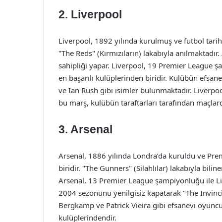
2. Liverpool
Liverpool, 1892 yılında kurulmuş ve futbol tarih
"The Reds" (Kırmızıların) lakabıyla anılmaktadır
sahipliği yapar. Liverpool, 19 Premier League şa
en başarılı kulüplerinden biridir. Kulübün efsan
ve Ian Rush gibi isimler bulunmaktadır. Liverpool
bu marş, kulübün taraftarları tarafından maçlard
3. Arsenal
Arsenal, 1886 yılında Londra’da kuruldu ve Pre
biridir. "The Gunners" (Silahlılar) lakabıyla bi
Arsenal, 13 Premier League şampiyonluğu ile Live
2004 sezonunu yenilgisiz kapatarak "The Invinci
Bergkamp ve Patrick Vieira gibi efsanevi oyuncul
kulüplerindendir.