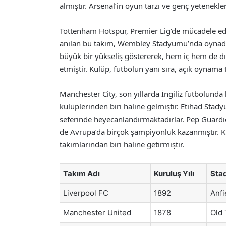
almıştır. Arsenal’in oyun tarzı ve genç yetenekle
Tottenham Hotspur, Premier Lig’de mücadele ede
anılan bu takım, Wembley Stadyumu’nda oynadığ
büyük bir yükseliş göstererek, hem iç hem de dı
etmiştir. Kulüp, futbolun yanı sıra, açık oynama t
Manchester City, son yıllarda İngiliz futbolund
kulüplerinden biri haline gelmiştir. Etihad Stady
seferinde heyecanlandırmaktadırlar. Pep Guardio
de Avrupa’da birçok şampiyonluk kazanmıştır. K
takımlarından biri haline getirmiştir.
Takım Adı
Kuruluş Yılı
Sta
Liverpool FC
1892
Anfi
Manchester United
1878
Old 