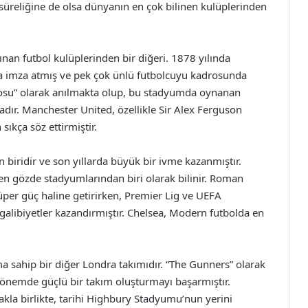
 süreliğine de olsa dünyanın en çok bilinen kulüplerinden
an futbol kulüplerinden bir diğeri. 1878 yılında
ya imza atmış ve pek çok ünlü futbolcuyu kadrosunda
trosu” olarak anılmakta olup, bu stadyumda oynanan
ır. Manchester United, özellikle Sir Alex Ferguson
ıkça söz ettirmiştir.
 biridir ve son yıllarda büyük bir ivme kazanmıştır.
en gözde stadyumlarından biri olarak bilinir. Roman
üper güç haline getirirken, Premier Lig ve UEFA
alibiyetler kazandırmıştır. Chelsea, Modern futbolda en
 sahip bir diğer Londra takımıdır. “The Gunners” olarak
önemde güçlü bir takım oluşturmayı başarmıştır.
kla birlikte, tarihi Highbury Stadyumu’nun yerini