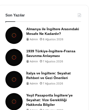
Son Yazılar
Almanya ile İngiltere Arasındaki
Mesafe Ne Kadardır?
Admin
8 Ağustos 2026
1939 Türkiye-İngiltere-Fransa
Savunma Anlaşması
Admin
7 Ağustos 2026
İtalya ve İngiltere: Seyahat
Rehberi ve Gezi Önerileri
Admin
7 Ağustos 2026
Yeşil Pasaportla İngiltere’ye
Seyahat: Vize Gerekliliği
Hakkında Bilgiler