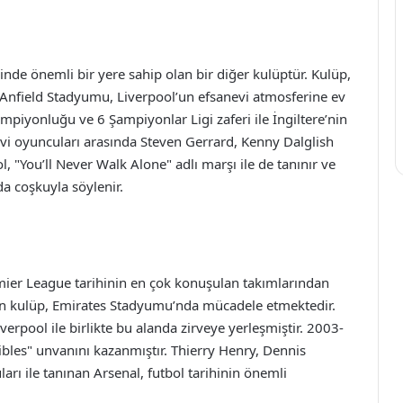
inde önemli bir yere sahip olan bir diğer kulüptür. Kulüp,
. Anfield Stadyumu, Liverpool’un efsanevi atmosferine ev
mpiyonluğu ve 6 Şampiyonlar Ligi zaferi ile İngiltere’nin
evi oyuncuları arasında Steven Gerrard, Kenny Dalglish
, "You’ll Never Walk Alone" adlı marşı ile de tanınır ve
a coşkuyla söylenir.
mier League tarihinin en çok konuşulan takımlarından
linen kulüp, Emirates Stadyumu’nda mücadele etmektedir.
rpool ile birlikte bu alanda zirveye yerleşmiştir. 2003-
bles" unvanını kazanmıştır. Thierry Henry, Dennis
arı ile tanınan Arsenal, futbol tarihinin önemli