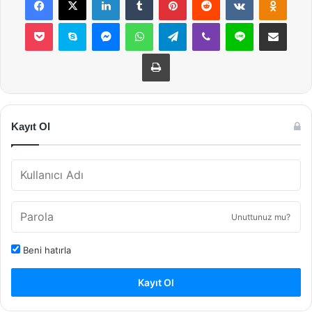
Pocket
Skype
Messenger
WhatsApp
Telegram
Viber
Line
E-Posta ile payla
Yazdır
Kayıt Ol
Unuttunuz mu?
Beni hatırla
Kayıt Ol