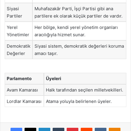
Siyasi
Muhafazakâr Parti, İşçi Partisi gibi ana
Partiler
partilere ek olarak küçük partiler de vardır.
Yerel
Her bölge, kendi yerel yönetim organları
Yönetimler
aracılığıyla hizmet sunar.
Demokratik
Siyasi sistem, demokratik değerleri koruma
Değerler
amacı taşır.
Parlamento
Üyeleri
Avam Kamarası
Halk tarafından seçilen milletvekilleri.
Lordlar Kamarası
Atama yoluyla belirlenen üyeler.
Facebook
X
LinkedIn
Tumblr
Pinterest
Reddit
VKontakte
Odnok