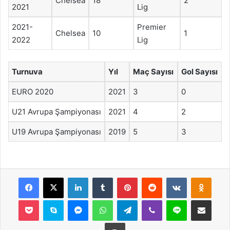
Chelsea
18
2
2021
Lig
2021-
Premier
Chelsea
10
1
2022
Lig
Turnuva
Yıl
Maç Sayısı
Gol Sayısı
EURO 2020
2021
3
0
U21 Avrupa Şampiyonası
2021
4
2
U19 Avrupa Şampiyonası
2019
5
3
Facebook
X
LinkedIn
Tumblr
Pinterest
Reddit
VKontakte
Odnok
Pocket
Skype
Messenger
WhatsApp
Telegram
Viber
Line
E-Posta ile payla
Yazdır