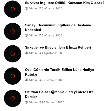
Survivor İngiltere Ödülü: Kazanan Kim Olacak?
Admin
6 Ağustos 2026
Sanayi Devriminin İngiltere’de Başlama
Nedenleri
Admin
5 Ağustos 2026
Şirketler ve Bireyler İçin E İmza Rehberi
Admin
1 Ağustos 2026
Özel Günlerde Tercih Edilen Lüks Hediye
Kutuları
Admin
25 Temmuz 2026
Sıfırdan Salsa Öğrenmek İsteyenlere Özel
Dersler
Admin
25 Temmuz 2026