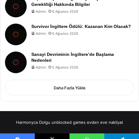
Gerekliliği Hakkında Bilgiler
Admin
6 Ağustos 2026
Survivor İngiltere Ödülü: Kazanan Kim Olacak?
Admin
6 Ağustos 2026
Sanayi Devriminin İngiltere’de Başlama
Nedenleri
Admin
5 Ağustos 2026
Daha Fazla Yükle
Harmonyca Dolgu
unblocked games
evden eve nakliyat