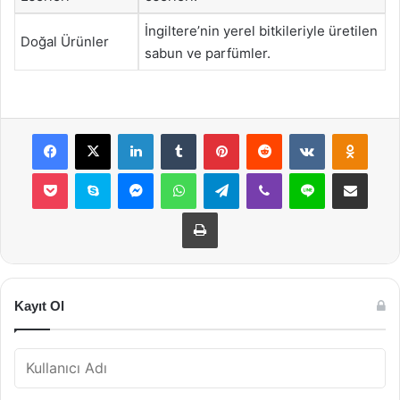
İngiltere’nin yerel bitkileriyle üretilen
Doğal Ürünler
sabun ve parfümler.
Facebook
X
LinkedIn
Tumblr
Pinterest
Reddit
VKontakte
Odnok
Pocket
Skype
Messenger
WhatsApp
Telegram
Viber
Line
E-Posta ile payla
Yazdır
Kayıt Ol