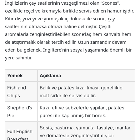
İngilizlerin çay saatlerinin vazgeçilmezi olan “Scones”,
özellikle reçel ve kremayla birlikte servis edilen hamur işidir.
Kıtır dış yüzeyi ve yumuşak iç dokusu ile scone, çay
saatlerinin olmazsa olmazı haline gelmiştir. Çeşitli
aromalarla zenginleştirilebilen scone’lar, hem kahvaltı hem
de atıştırmalık olarak tercih edilir. Uzun zamandır devam
eden bu gelenek, İngiltere’nin sosyal yaşamında önemli bir
yere sahiptir.
Yemek
Açıklama
Fish and
Balık ve patates kızartması, genellikle
Chips
malt sirke ile servis edilir.
Shepherd’s
Kuzu eti ve sebzelerle yapılan, patates
Pie
püresi ile kaplanmış bir börek.
Sosis, pastırma, yumurta, fasulye, mantar
Full English
ve domatesle zenginleştirilmiş bir
Breakfast