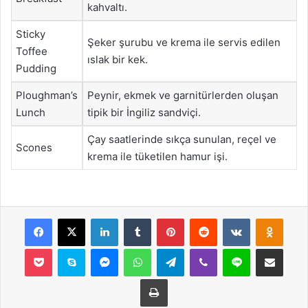
kahvaltı.
Sticky
Şeker şurubu ve krema ile servis edilen
Toffee
ıslak bir kek.
Pudding
Ploughman’s
Peynir, ekmek ve garnitürlerden oluşan
Lunch
tipik bir İngiliz sandviçi.
Çay saatlerinde sıkça sunulan, reçel ve
Scones
krema ile tüketilen hamur işi.
Facebook
X
LinkedIn
Tumblr
Pinterest
Reddit
VKontakte
Odnok
Pocket
Skype
Messenger
WhatsApp
Telegram
Viber
Line
E-Posta ile payla
Yazdır