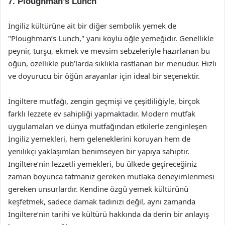
7. Ploughman’s Lunch
İngiliz kültürüne ait bir diğer sembolik yemek de
"Ploughman’s Lunch," yani köylü öğle yemeğidir. Genellikle
peynir, turşu, ekmek ve mevsim sebzeleriyle hazırlanan bu
öğün, özellikle pub’larda sıklıkla rastlanan bir menüdür. Hızlı
ve doyurucu bir öğün arayanlar için ideal bir seçenektir.
İngiltere mutfağı, zengin geçmişi ve çeşitliliğiyle, birçok
farklı lezzete ev sahipliği yapmaktadır. Modern mutfak
uygulamaları ve dünya mutfağından etkilerle zenginleşen
İngiliz yemekleri, hem geleneklerini koruyan hem de
yenilikçi yaklaşımları benimseyen bir yapıya sahiptir.
İngiltere’nin lezzetli yemekleri, bu ülkede geçireceğiniz
zaman boyunca tatmanız gereken mutlaka deneyimlenmesi
gereken unsurlardır. Kendine özgü yemek kültürünü
keşfetmek, sadece damak tadınızı değil, aynı zamanda
İngiltere’nin tarihi ve kültürü hakkında da derin bir anlayış