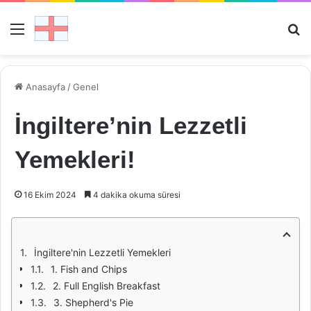
Menü
Ar
Anasayfa
/
Genel
İngiltere’nin Lezzetli
Yemekleri!
16 Ekim 2024
4 dakika okuma süresi
İngiltere'nin Lezzetli Yemekleri
1. Fish and Chips
2. Full English Breakfast
3. Shepherd's Pie