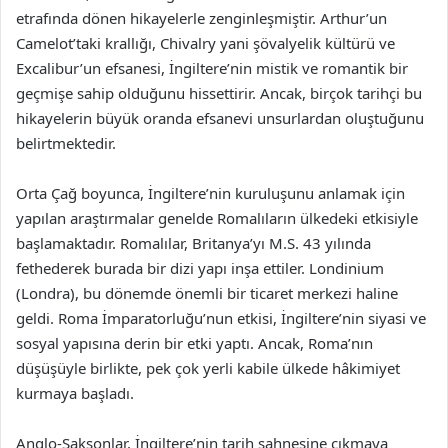
etrafında dönen hikayelerle zenginleşmiştir. Arthur’un
Camelot’taki krallığı, Chivalry yani şövalyelik kültürü ve
Excalibur’un efsanesi, İngiltere’nin mistik ve romantik bir
geçmişe sahip olduğunu hissettirir. Ancak, birçok tarihçi bu
hikayelerin büyük oranda efsanevi unsurlardan oluştuğunu
belirtmektedir.
Orta Çağ boyunca, İngiltere’nin kuruluşunu anlamak için
yapılan araştırmalar genelde Romalıların ülkedeki etkisiyle
başlamaktadır. Romalılar, Britanya’yı M.S. 43 yılında
fethederek burada bir dizi yapı inşa ettiler. Londinium
(Londra), bu dönemde önemli bir ticaret merkezi haline
geldi. Roma İmparatorluğu’nun etkisi, İngiltere’nin siyasi ve
sosyal yapısına derin bir etki yaptı. Ancak, Roma’nın
düşüşüyle birlikte, pek çok yerli kabile ülkede hâkimiyet
kurmaya başladı.
Anglo-Saksonlar, İngiltere’nin tarih sahnesine çıkmaya