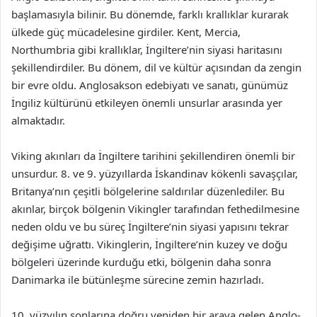
başlamasıyla bilinir. Bu dönemde, farklı krallıklar kurarak
ülkede güç mücadelesine girdiler. Kent, Mercia,
Northumbria gibi krallıklar, İngiltere’nin siyasi haritasını
şekillendirdiler. Bu dönem, dil ve kültür açısından da zengin
bir evre oldu. Anglosakson edebiyatı ve sanatı, günümüz
İngiliz kültürünü etkileyen önemli unsurlar arasında yer
almaktadır.
Viking akınları da İngiltere tarihini şekillendiren önemli bir
unsurdur. 8. ve 9. yüzyıllarda İskandinav kökenli savaşçılar,
Britanya’nın çeşitli bölgelerine saldırılar düzenlediler. Bu
akınlar, birçok bölgenin Vikingler tarafından fethedilmesine
neden oldu ve bu süreç İngiltere’nin siyasi yapısını tekrar
değişime uğrattı. Vikinglerin, İngiltere’nin kuzey ve doğu
bölgeleri üzerinde kurduğu etki, bölgenin daha sonra
Danimarka ile bütünleşme sürecine zemin hazırladı.
10. yüzyılın sonlarına doğru yeniden bir araya gelen Anglo-