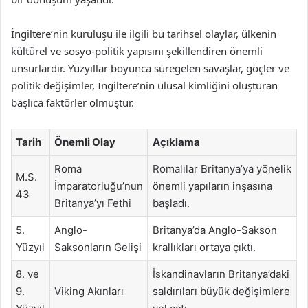
İngiltere’nin kuruluşu ile ilgili bu tarihsel olaylar, ülkenin
kültürel ve sosyo-politik yapısını şekillendiren önemli
unsurlardır. Yüzyıllar boyunca süregelen savaşlar, göçler ve
politik değişimler, İngiltere’nin ulusal kimliğini oluşturan
başlıca faktörler olmuştur.
Tarih
Önemli Olay
Açıklama
Roma
Romalılar Britanya’ya yönelik
M.S.
İmparatorluğu’nun
önemli yapıların inşasına
43
Britanya’yı Fethi
başladı.
5.
Anglo-
Britanya’da Anglo-Sakson
Yüzyıl
Saksonların Gelişi
krallıkları ortaya çıktı.
8. ve
İskandinavların Britanya’daki
9.
Viking Akınları
saldırıları büyük değişimlere