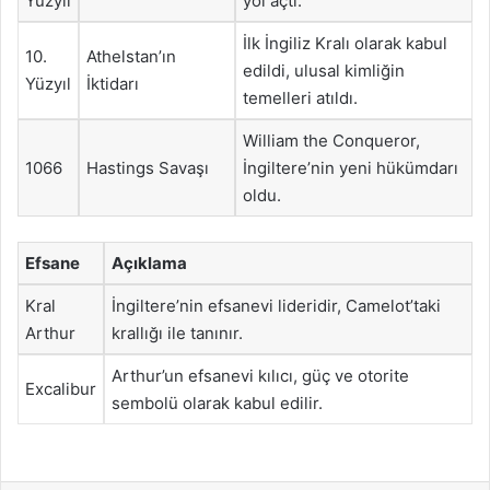
Yüzyıl
yol açtı.
İlk İngiliz Kralı olarak kabul
10.
Athelstan’ın
edildi, ulusal kimliğin
Yüzyıl
İktidarı
temelleri atıldı.
William the Conqueror,
1066
Hastings Savaşı
İngiltere’nin yeni hükümdarı
oldu.
Efsane
Açıklama
Kral
İngiltere’nin efsanevi lideridir, Camelot’taki
Arthur
krallığı ile tanınır.
Arthur’un efsanevi kılıcı, güç ve otorite
Excalibur
sembolü olarak kabul edilir.