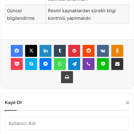
Güncel
Resmi kaynaklardan sürekli bilgi
bilgilendirme
kontrolü yapılmalıdır.
Facebook
X
LinkedIn
Tumblr
Pinterest
Reddit
VKontakte
Odnok
Pocket
Skype
Messenger
WhatsApp
Telegram
Viber
Line
E-Posta ile payla
Yazdır
Kayıt Ol