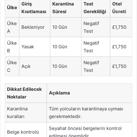
Giriş
Karantina
Test
Otel
Ülke
Kısıtlaması
Süresi
Gerekliliği
Ücreti
Ülke
Negatif
Bekleniyor
10 Gün
£1,750
A
Test
Ülke
Negatif
Yasak
10 Gün
£1,750
B
Test
Ülke
Negatif
Açık
10 Gün
£1,750
C
Test
Dikkat Edilecek
Açıklama
Noktalar
Karantina
Tüm yolcuların karantinaya uyması
kuralları
gerekmektedir.
Seyahat öncesi belgelerin kontrol
Belge kontrolü
edilmesi önemlidir.