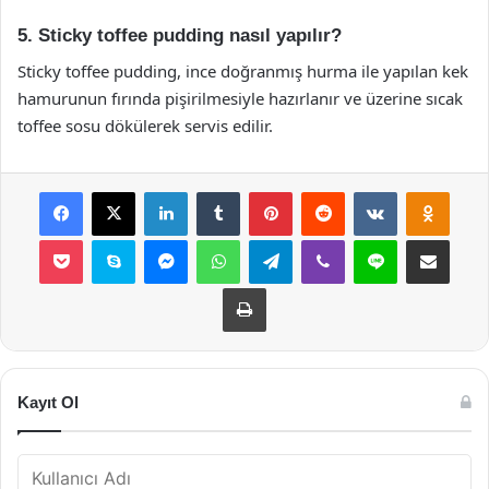
5. Sticky toffee pudding nasıl yapılır?
Sticky toffee pudding, ince doğranmış hurma ile yapılan kek
hamurunun fırında pişirilmesiyle hazırlanır ve üzerine sıcak
toffee sosu dökülerek servis edilir.
Facebook
X
LinkedIn
Tumblr
Pinterest
Reddit
VKontakte
Odnok
Pocket
Skype
Messenger
WhatsApp
Telegram
Viber
Line
E-Posta ile payla
Yazdır
Kayıt Ol