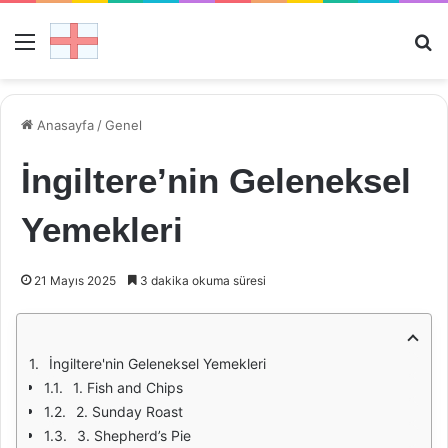
Menü
Ar
Anasayfa
/
Genel
İngiltere’nin Geleneksel
Yemekleri
21 Mayıs 2025
3 dakika okuma süresi
İngiltere'nin Geleneksel Yemekleri
1. Fish and Chips
2. Sunday Roast
3. Shepherd’s Pie