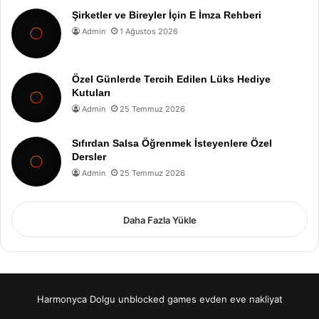
Şirketler ve Bireyler İçin E İmza Rehberi
Admin
1 Ağustos 2026
Özel Günlerde Tercih Edilen Lüks Hediye
Kutuları
Admin
25 Temmuz 2026
Sıfırdan Salsa Öğrenmek İsteyenlere Özel
Dersler
Admin
25 Temmuz 2026
Daha Fazla Yükle
Harmonyca Dolgu
unblocked games
evden eve nakliyat