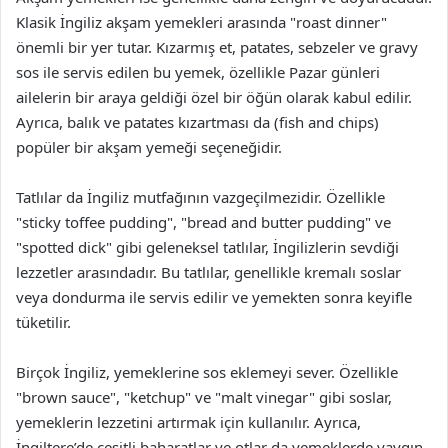
Klasik İngiliz akşam yemekleri arasında "roast dinner"
önemli bir yer tutar. Kızarmış et, patates, sebzeler ve gravy
sos ile servis edilen bu yemek, özellikle Pazar günleri
ailelerin bir araya geldiği özel bir öğün olarak kabul edilir.
Ayrıca, balık ve patates kızartması da (fish and chips)
popüler bir akşam yemeği seçeneğidir.
Tatlılar da İngiliz mutfağının vazgeçilmezidir. Özellikle
"sticky toffee pudding", "bread and butter pudding" ve
"spotted dick" gibi geleneksel tatlılar, İngilizlerin sevdiği
lezzetler arasındadır. Bu tatlılar, genellikle kremalı soslar
veya dondurma ile servis edilir ve yemekten sonra keyifle
tüketilir.
Birçok İngiliz, yemeklerine sos eklemeyi sever. Özellikle
"brown sauce", "ketchup" ve "malt vinegar" gibi soslar,
yemeklerin lezzetini artırmak için kullanılır. Ayrıca,
İngiltere’de çeşitli baharatlar ve otlar da yemeklerde yaygın