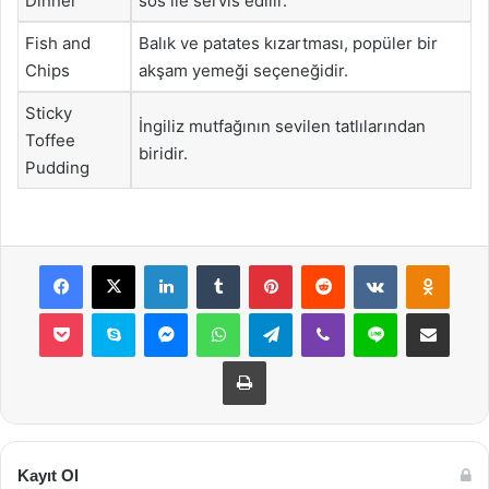
Dinner
sos ile servis edilir.
Fish and
Balık ve patates kızartması, popüler bir
Chips
akşam yemeği seçeneğidir.
Sticky
İngiliz mutfağının sevilen tatlılarından
Toffee
biridir.
Pudding
Facebook
X
LinkedIn
Tumblr
Pinterest
Reddit
VKontakte
Odnok
Pocket
Skype
Messenger
WhatsApp
Telegram
Viber
Line
E-Posta ile payla
Yazdır
Kayıt Ol