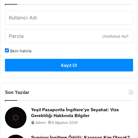
Unuttunuz mu?
Beni hatırla
Kayıt Ol
Son Yazılar
Yeşil Pasaportla İngiltere’ye Seyahat: Vize
Gerekliliği Hakkında Bilgiler
Admin
6 Ağustos 2026
Survivor İngiltere Ödülü: Kazanan Kim Olacak?