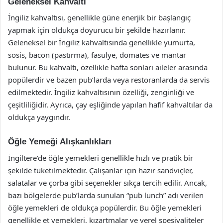
Geleneksel Kahvaltı
İngiliz kahvaltısı, genellikle güne enerjik bir başlangıç
yapmak için oldukça doyurucu bir şekilde hazırlanır.
Geleneksel bir İngiliz kahvaltısında genellikle yumurta,
sosis, bacon (pastırma), fasulye, domates ve mantar
bulunur. Bu kahvaltı, özellikle hafta sonları aileler arasında
popülerdir ve bazen pub’larda veya restoranlarda da servis
edilmektedir. İngiliz kahvaltısının özelliği, zenginliği ve
çeşitliliğidir. Ayrıca, çay eşliğinde yapılan hafif kahvaltılar da
oldukça yaygındır.
Öğle Yemeği Alışkanlıkları
İngiltere’de öğle yemekleri genellikle hızlı ve pratik bir
şekilde tüketilmektedir. Çalışanlar için hazır sandviçler,
salatalar ve çorba gibi seçenekler sıkça tercih edilir. Ancak,
bazı bölgelerde pub’larda sunulan “pub lunch” adı verilen
öğle yemekleri de oldukça popülerdir. Bu öğle yemekleri
genellikle et yemekleri, kızartmalar ve yerel spesiyaliteler