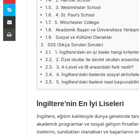
Skype
3. Westminster School
4. St. Paul's School
E-Posta ile paylaş
5. Winchester College
Yazdır
Akademik Başarı ve Üniversiteye Yerleş
Sosyal ve Kültürel Olanaklar
SSS (Sıkça Sorulan Sorular)
1. İngiltere'deki en iyi liseler hangi kriterl
2. Özel okullar ile devlet okulları arasında
3. A-Level ve IB arasındaki fark nedir?
4. İngiltere'deki liselerde sosyal aktivitel
5. İngiltere'deki liselere nasıl başvurabili
İngiltere’nin En İyi Liseleri
İngiltere, eğitim kalitesiyle dünya genelinde tanı
akademik programlar ve sosyal gelişim fırsatları
liselerini, sundukları olanakları ve başarılarını i