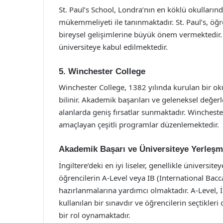
St. Paul’s School, Londra’nın en köklü okullarınd
mükemmeliyeti ile tanınmaktadır. St. Paul’s, öğ
bireysel gelişimlerine büyük önem vermektedir. 
üniversiteye kabul edilmektedir.
5. Winchester College
Winchester College, 1382 yılında kurulan bir oku
bilinir. Akademik başarıları ve geleneksel değerl
alanlarda geniş fırsatlar sunmaktadır. Winchester
amaçlayan çeşitli programlar düzenlemektedir.
Akademik Başarı ve Üniversiteye Yerleş
İngiltere’deki en iyi liseler, genellikle üniversit
öğrencilerin A-Level veya IB (International Bacca
hazırlanmalarına yardımcı olmaktadır. A-Level, İn
kullanılan bir sınavdır ve öğrencilerin seçtikleri
bir rol oynamaktadır.