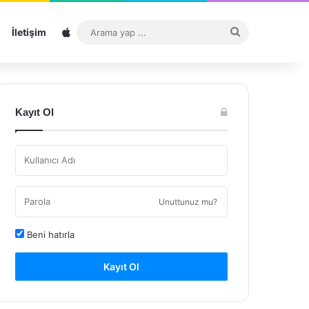
Sitemap
Arama
İletişim
yap
...
Kayıt Ol
Unuttunuz mu?
Beni hatırla
Kayıt Ol