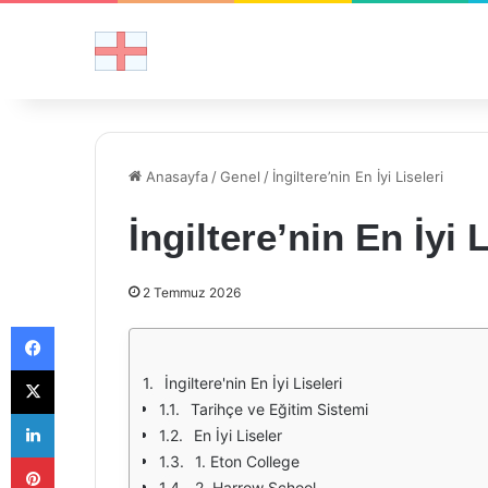
Anasayfa
/
Genel
/
İngiltere’nin En İyi Liseleri
İngiltere’nin En İyi L
2 Temmuz 2026
Facebook
X
İngiltere'nin En İyi Liseleri
Tarihçe ve Eğitim Sistemi
LinkedIn
En İyi Liseler
Pinterest
1. Eton College
2. Harrow School