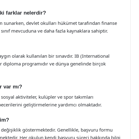
ki farklar nelerdir?
tim sunarken, devlet okulları hükümet tarafından finanse
 sınıf mevcuduna ve daha fazla kaynaklara sahiptir.
aygın olarak kullanılan bir sınavdır. IB (International
 bir diploma programıdır ve dünya genelinde birçok
er var mı?
i sosyal aktiviteler, kulüpler ve spor takımları
becerilerini geliştirmelerine yardımcı olmaktadır.
rim?
e değişiklik göstermektedir. Genellikle, başvuru formu
ektedir. Her okulun kendi başvuru süreci hakkında bilgi