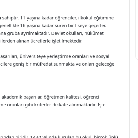
 sahiptir. 11 yaşına kadar öğrenciler, ilkokul eğitimine
nellikle 16 yaşına kadar süren bir liseye geçerler.
i ana gruba ayrılmaktadır. Devlet okulları, hükümet
ilerden alınan ücretlerle işletilmektedir.
başarıları, üniversiteye yerleştirme oranları ve sosyal
rencilere geniş bir müfredat sunmakta ve onları geleceğe
kle akademik başarılar, öğretmen kalitesi, öğrenci
oranları gibi kriterler dikkate alınmaktadır. İşte
larından biridir. 1440 yılında kurulan bu okul, birçok ünlü