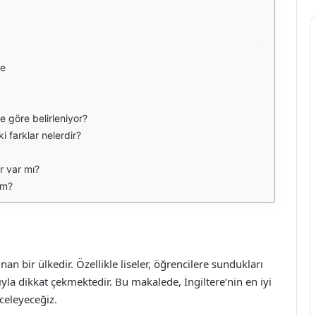
me
ere göre belirleniyor?
ki farklar nelerdir?
er var mı?
rim?
nan bir ülkedir. Özellikle liseler, öğrencilere sundukları
yla dikkat çekmektedir. Bu makalede, İngiltere’nin en iyi
nceleyeceğiz.