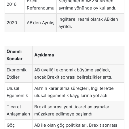
Brexit
Seçmenlerin %52’si AB’den
2016
Referandumu
ayrılma yönünde oy kullandı.
İngiltere, resmi olarak AB’den
2020
AB’den Ayrılış
ayrıldı.
Önemli
Açıklama
Konular
Ekonomik
AB üyeliği ekonomik büyüme sağladı,
Etkiler
ancak Brexit sonrası belirsizlikler arttı.
Ulusal
AB’nin karar alma süreçleri, İngiltere’de
Egemenlik
ulusal egemenlik kaygılarına yol açtı.
Ticaret
Brexit sonrası yeni ticaret anlaşmaları
Anlaşmaları
müzakere edilmeye başlandı.
Göç
AB ile olan göç politikaları, Brexit sonrası