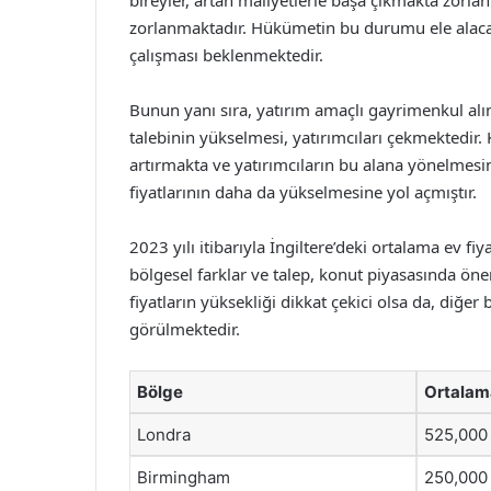
bireyler, artan maliyetlerle başa çıkmakta zorl
zorlanmaktadır. Hükümetin bu durumu ele alacak
çalışması beklenmektedir.
Bunun yanı sıra, yatırım amaçlı gayrimenkul alım
talebinin yükselmesi, yatırımcıları çekmektedir. 
artırmakta ve yatırımcıların bu alana yönelmes
fiyatlarının daha da yükselmesine yol açmıştır.
2023 yılı itibarıyla İngiltere’deki ortalama ev f
bölgesel farklar ve talep, konut piyasasında ön
fiyatların yüksekliği dikkat çekici olsa da, diğ
görülmektedir.
Bölge
Ortalama
Londra
525,000
Birmingham
250,000