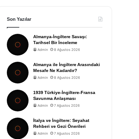
Son Yazılar
Almanya-İngiltere Savaşı:
Tarihsel Bir İnceleme
Admin
8 Ağustos 2026
Almanya ile İngiltere Arasındaki
Mesafe Ne Kadardır?
Admin
8 Ağustos 2026
1939 Türkiye-İngiltere-Fransa
Savunma Anlaşması
Admin
7 Ağustos 2026
İtalya ve İngiltere: Seyahat
Rehberi ve Gezi Önerileri
Admin
7 Ağustos 2026