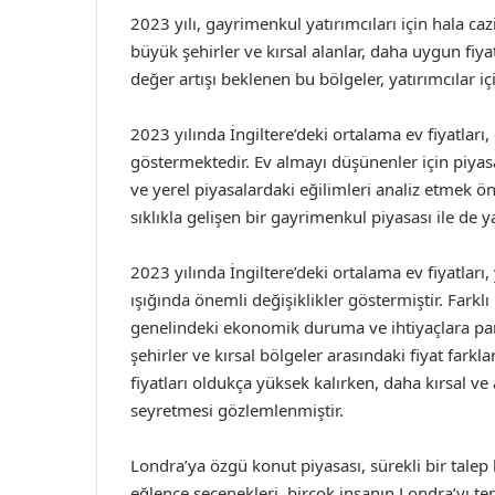
2023 yılı, gayrimenkul yatırımcıları için hala caz
büyük şehirler ve kırsal alanlar, daha uygun fiy
değer artışı beklenen bu bölgeler, yatırımcılar içi
2023 yılında İngiltere’deki ortalama ev fiyatları, 
göstermektedir. Ev almayı düşünenler için piyas
ve yerel piyasalardaki eğilimleri analiz etmek ö
sıklıkla gelişen bir gayrimenkul piyasası ile de
2023 yılında İngiltere’deki ortalama ev fiyatları
ışığında önemli değişiklikler göstermiştir. Farkl
genelindeki ekonomik duruma ve ihtiyaçlara paral
şehirler ve kırsal bölgeler arasındaki fiyat fark
fiyatları oldukça yüksek kalırken, daha kırsal ve
seyretmesi gözlemlenmiştir.
Londra’ya özgü konut piyasası, sürekli bir talep 
eğlence seçenekleri, birçok insanın Londra’yı 