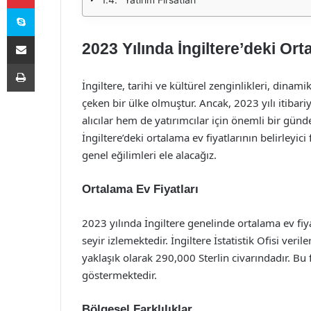
Skype
E-Posta ile paylaş
2023 Yılında İngiltere’deki Ort
Yazdır
İngiltere, tarihi ve kültürel zenginlikleri, dinam
çeken bir ülke olmuştur. Ancak, 2023 yılı itibar
alıcılar hem de yatırımcılar için önemli bir gün
İngiltere’deki ortalama ev fiyatlarının belirleyici
genel eğilimleri ele alacağız.
Ortalama Ev Fiyatları
2023 yılında İngiltere genelinde ortalama ev fiy
seyir izlemektedir. İngiltere İstatistik Ofisi veril
yaklaşık olarak 290,000 Sterlin civarındadır. Bu 
göstermektedir.
Bölgesel Farklılıklar