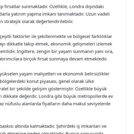
ip fırsatlar sunmaktadır. Özellikle, Londra dışındaki
atlarla yatırım yapma imkanı tanımaktadır. Uzun vadeli
n stratejik olarak değerlendirilebilir.
çeşitli faktörler ile şekillenmekte ve bölgesel farklılıklar
ayı dikkatle takip etmek, ekonomik gelişmeleri izlemek
nemlidir. İngiltere, zengin bir yaşam sunmanın yanı sıra,
 yatırımcılara birçok fırsat sunmaya devam etmektedir.
, yükselen yaşam maliyetleri ve ekonomik belirsizlikler
ı bölgelerdeki konut piyasası, genel olarak ülke
el bir şekilde gelişim göstermiştir. Özellikle büyük
ları dikkate değerdir. Londra gibi büyük metropollerde ev
 az nüfuslu alanlarda fiyatların daha makul seviyelerde
baskısı altında kalmaktadır. Şehirdeki iş imkanları ve
tercih etmesine neden olmaktadır. Bunun sonucunda,