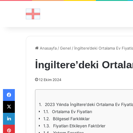
Anasayfa
/
Genel
/
İngiltere’deki Ortalama Ev Fiyatl
İngiltere’deki Ortal
12 Ekim 2024
Facebook
X
2023 Yılında İngiltere'deki Ortalama Ev Fiyatla
Ortalama Ev Fiyatları
LinkedIn
Bölgesel Farklılıklar
Pinterest
Fiyatları Etkileyen Faktörler
Yatırım Fırsatları