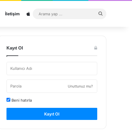
Sitemap
Arama
İletişim
yap
...
Kayıt Ol
Unuttunuz mu?
Beni hatırla
Kayıt Ol