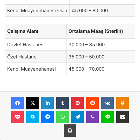
Kendi Muayenehanesi Olan
45.000 – 80.000
Çalışma Alanı
Ortalama Maaş (Sterlin)
Devlet Hastanesi
30.000 – 35.000
Özel Hastane
35.000 – 50.000
Kendi Muayenehanesi
45.000 – 70.000
Facebook
X
LinkedIn
Tumblr
Pinterest
Reddit
VKontakte
Odnok
Pocket
Skype
Messenger
WhatsApp
Telegram
Viber
Line
E-Posta ile payla
Yazdır