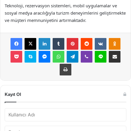
Teknoloji, rezervasyon sistemleri, mobil uygulamalar ve
sosyal medya aracılığıyla turizm deneyimlerini geliştirmekte
ve müşteri memnuniyetini artırmaktadır.
Facebook
X
LinkedIn
Tumblr
Pinterest
Reddit
VKontakte
Odnok
Pocket
Skype
Messenger
WhatsApp
Telegram
Viber
Line
E-Posta ile payla
Yazdır
Kayıt Ol