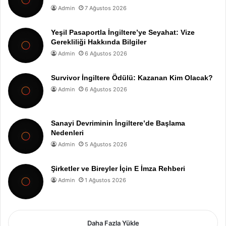
Admin
7 Ağustos 2026
Yeşil Pasaportla İngiltere’ye Seyahat: Vize
Gerekliliği Hakkında Bilgiler
Admin
6 Ağustos 2026
Survivor İngiltere Ödülü: Kazanan Kim Olacak?
Admin
6 Ağustos 2026
Sanayi Devriminin İngiltere’de Başlama
Nedenleri
Admin
5 Ağustos 2026
Şirketler ve Bireyler İçin E İmza Rehberi
Admin
1 Ağustos 2026
Daha Fazla Yükle