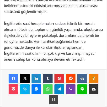
belirlenmesindeki etkisini artırmış ve ülkenin uluslararası
statüsünü güçlendirmiştir.
İngiltere’de saat hesaplamaları sadece teknik bir mesele
olmanın ötesinde, toplumun günlük yaşamında, uluslararası
ilişkilerde ve bireylerin psikolojik durumlarında önemli bir
rol oynamaktadır. Hem tarihsel bağlamda hem de
günümüzde dünya ile kurulan ilişkiler açısından,
İngiltere’nin saat dilimi, birçok kişi ve kurum için hayati
öneme sahip bir konu olmaya devam etmektedir.
Facebook
X
LinkedIn
Tumblr
Pinterest
Reddit
VKontakte
Odnok
Pocket
Skype
Messenger
WhatsApp
Telegram
Viber
Line
E-Posta ile payla
Yazdır