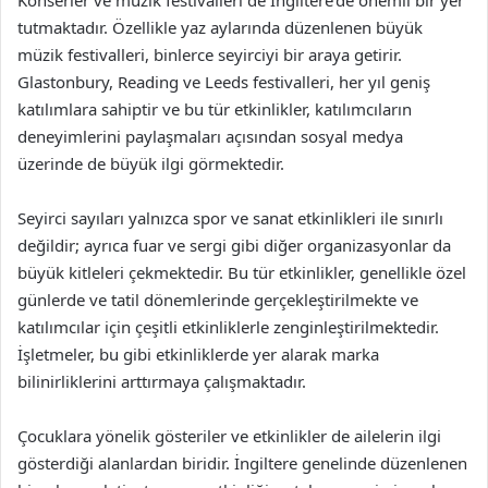
Konserler ve müzik festivalleri de İngiltere’de önemli bir yer
tutmaktadır. Özellikle yaz aylarında düzenlenen büyük
müzik festivalleri, binlerce seyirciyi bir araya getirir.
Glastonbury, Reading ve Leeds festivalleri, her yıl geniş
katılımlara sahiptir ve bu tür etkinlikler, katılımcıların
deneyimlerini paylaşmaları açısından sosyal medya
üzerinde de büyük ilgi görmektedir.
Seyirci sayıları yalnızca spor ve sanat etkinlikleri ile sınırlı
değildir; ayrıca fuar ve sergi gibi diğer organizasyonlar da
büyük kitleleri çekmektedir. Bu tür etkinlikler, genellikle özel
günlerde ve tatil dönemlerinde gerçekleştirilmekte ve
katılımcılar için çeşitli etkinliklerle zenginleştirilmektedir.
İşletmeler, bu gibi etkinliklerde yer alarak marka
bilinirliklerini arttırmaya çalışmaktadır.
Çocuklara yönelik gösteriler ve etkinlikler de ailelerin ilgi
gösterdiği alanlardan biridir. İngiltere genelinde düzenlenen