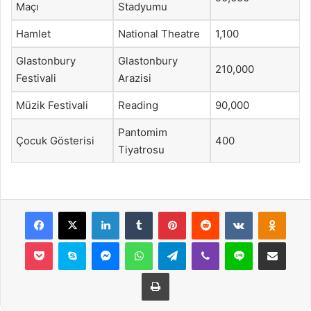
Maçı
Stadyumu
Hamlet
National Theatre
1,100
Glastonbury
Glastonbury
210,000
Festivali
Arazisi
Müzik Festivali
Reading
90,000
Pantomim
Çocuk Gösterisi
400
Tiyatrosu
Facebook
X
LinkedIn
Tumblr
Pinterest
Reddit
VKontakte
Odnok
Pocket
Skype
Messenger
WhatsApp
Telegram
Viber
Line
E-Posta ile payla
Yazdır