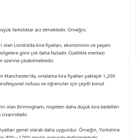
 büyük farklılıklar arz etmektedir. Örneğin;
i olan Londra’da kira fiyatları, ekonominin ve yaşam
bölgelere göre çok daha fazladır. Özellikle merkezi
in üzerine çıkabilmektedir.
tan Manchester’da, ortalama kira fiyatları yaklaşık 1,200
 profesyonel nüfusu ve öğrenciler için çeşitli konut
şehri olan Birmingham, nispeten daha düşük kira bedelleri
 civarındadır.
a fiyatları genel olarak daha uygundur. Örneğin, Yorkshire
ar 800 – 1,000 sterlin arasında değişmektedir.