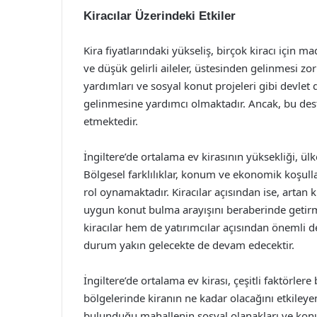
Kiracılar Üzerindeki Etkiler
Kira fiyatlarındaki yükseliş, birçok kiracı için 
ve düşük gelirli aileler, üstesinden gelinmesi zor
yardımları ve sosyal konut projeleri gibi devlet
gelinmesine yardımcı olmaktadır. Ancak, bu dest
etmektedir.
İngiltere’de ortalama ev kirasının yüksekliği, ü
Bölgesel farklılıklar, konum ve ekonomik koşullar
rol oynamaktadır. Kiracılar açısından ise, artan 
uygun konut bulma arayışını beraberinde getirme
kiracılar hem de yatırımcılar açısından önemli
durum yakın gelecekte de devam edecektir.
İngiltere’de ortalama ev kirası, çeşitli faktörlere
bölgelerinde kiranın ne kadar olacağını etkile
bulunduğu mahallenin sosyal olanakları ve konu