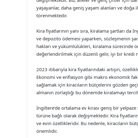
değişmektedir. Bu, aileler ve genç çiftler için 
yaşayanlar, daha geniş yaşam alanları ve doğa ile
törenmektedir.
Kira fiyatlarının yanı sıra, kiralama şartları da İ
ve depozito ödemesi yaparken, sözleşmenin şartlar
hakları ve yükümlülükleri, kiralama sürecinde ön
değerlendirilmek için düzenli gelir, iyi bir kredi
2023 itibarıyla kira fiyatlarındaki artışın, özel
Ekonomi ve enflasyon gibi makro ekonomik faktö
sağlamak için kiracıların bütçelerini gözden geçir
almanın zorlaştığı bu dönemde kiralamayı terci
İngiltere’de ortalama ev kirası geniş bir yelpaz
türüne bağlı olarak değişmektedir. Kira fiyatlar
ve evin özellikleridir. Bu nedenle, kiracıların bü
önemlidir.