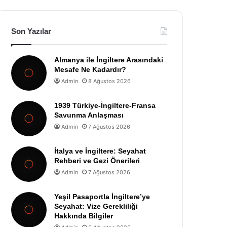
Son Yazılar
Almanya ile İngiltere Arasındaki
Mesafe Ne Kadardır?
Admin
8 Ağustos 2026
1939 Türkiye-İngiltere-Fransa
Savunma Anlaşması
Admin
7 Ağustos 2026
İtalya ve İngiltere: Seyahat
Rehberi ve Gezi Önerileri
Admin
7 Ağustos 2026
Yeşil Pasaportla İngiltere’ye
Seyahat: Vize Gerekliliği
Hakkında Bilgiler