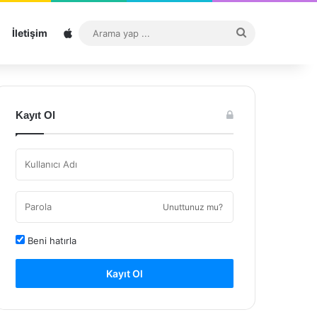
Sitemap
Arama
İletişim
yap
...
Kayıt Ol
Unuttunuz mu?
Beni hatırla
Kayıt Ol