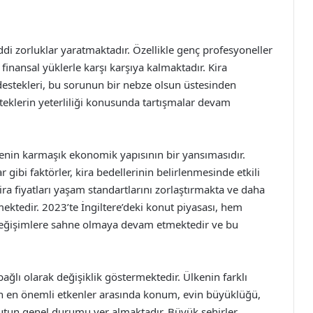
maddi zorluklar yaratmaktadır. Özellikle genç profesyoneller
 finansal yüklerle karşı karşıya kalmaktadır. Kira
 destekleri, bu sorunun bir nebze olsun üstesinden
eklerin yeterliliği konusunda tartışmalar devam
lkenin karmaşık ekonomik yapısının bir yansımasıdır.
 gibi faktörler, kira bedellerinin belirlenmesinde etkili
kira fiyatları yaşam standartlarını zorlaştırmakta ve daha
ktedir. 2023’te İngiltere’deki konut piyasası, hem
 değişimlere sahne olmaya devam etmektedir ve bu
 bağlı olarak değişiklik göstermektedir. Ülkenin farklı
yen en önemli etkenler arasında konum, evin büyüklüğü,
tun genel durumu yer almaktadır. Büyük şehirler,