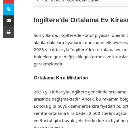
Skype
E-Posta ile paylaş
İngiltere’de Ortalama Ev Kirası
Yazdır
Son yıllarda, İngiltere’de konut piyasası önemli d
alanlardaki kira fiyatlarını doğrudan etkileyerek,
2023 yılı itibarıyla İngiltere’deki ortalama ev kir
bölgelere göre değişiklik göstermesi ve kiracıla
gerekmektedir.
Ortalama Kira Miktarları
2023 yılı itibarıyla İngiltere genelinde ortalama 
arasında değişmektedir. Ancak, bu rakamın bölges
Londra gibi büyük şehirlerde kira fiyatları bu 
semtte ortalama kira bedeli 2,500 sterlini aşab
ve Bristol gibi büyük şehirlerde de kira fiyatlar
devam etmiştir.