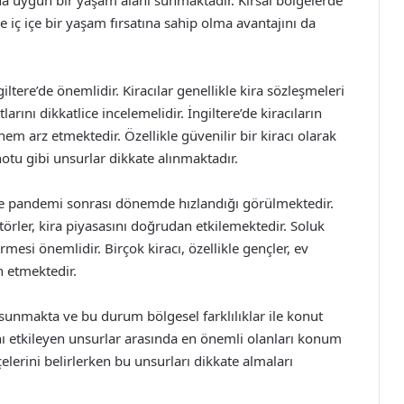
daha uygun bir yaşam alanı sunmaktadır. Kırsal bölgelerde
 iç içe bir yaşam fırsatına sahip olma avantajını da
ngiltere’de önemlidir. Kiracılar genellikle kira sözleşmeleri
ını dikkatlice incelemelidir. İngiltere’de kiracıların
em arz etmektedir. Özellikle güvenilir bir kiracı olarak
 notu gibi unsurlar dikkate alınmaktadır.
likle pandemi sonrası dönemde hızlandığı görülmektedir.
rler, kira piyasasını doğrudan etkilemektedir. Soluk
mesi önemlidir. Birçok kiracı, özellikle gençler, ev
h etmektedir.
e sunmakta ve bu durum bölgesel farklılıklar ile konut
ını etkileyen unsurlar arasında en önemli olanları konum
tçelerini belirlerken bu unsurları dikkate almaları