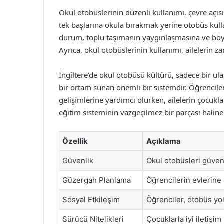
Okul otobüslerinin düzenli kullanımı, çevre açıs
tek başlarına okula bırakmak yerine otobüs kull
durum, toplu taşımanın yaygınlaşmasına ve böyle
Ayrıca, okul otobüslerinin kullanımı, ailelerin 
İngiltere’de okul otobüsü kültürü, sadece bir ul
bir ortam sunan önemli bir sistemdir. Öğrenciler
gelişimlerine yardımcı olurken, ailelerin çocukları
eğitim sisteminin vazgeçilmez bir parçası haline 
Özellik
Açıklama
Güvenlik
Okul otobüsleri güvenl
Güzergah Planlama
Öğrencilerin evlerine 
Sosyal Etkileşim
Öğrenciler, otobüs yolc
Sürücü Nitelikleri
Çocuklarla iyi iletişim 