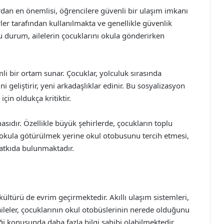
rdan en önemlisi, öğrencilere güvenli bir ulaşım imkanı
ler tarafından kullanılmakta ve genellikle güvenlik
u durum, ailelerin çocuklarını okula gönderirken
li bir ortam sunar. Çocuklar, yolculuk sırasında
ni geliştirir, yeni arkadaşlıklar edinir. Bu sosyalizasyon
çin oldukça kritiktir.
asıdır. Özellikle büyük şehirlerde, çocukların toplu
 okula götürülmek yerine okul otobusunu tercih etmesi,
katkıda bulunmaktadır.
kültürü de evrim geçirmektedir. Akıllı ulaşım sistemleri,
ileler, çocuklarının okul otobüslerinin nerede olduğunu
i konusunda daha fazla bilgi sahibi olabilmektedir.