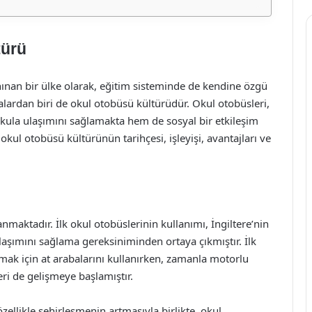
türü
tanınan bir ülke olarak, eğitim sisteminde de kendine özgü
ardan biri de okul otobüsü kültürüdür. Okul otobüsleri,
okula ulaşımını sağlamakta hem de sosyal bir etkileşim
okul otobüsü kültürünün tarihçesi, işleyişi, avantajları ve
nmaktadır. İlk okul otobüslerinin kullanımı, İngiltere’nin
laşımını sağlama gereksiniminden ortaya çıkmıştır. İlk
lamak için at arabalarını kullanırken, zamanla motorlu
eri de gelişmeye başlamıştır.
zellikle şehirleşmenin artmasıyla birlikte, okul