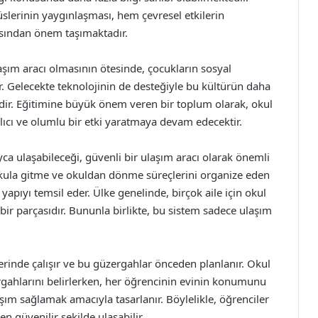
büslerinin yaygınlaşması, hem çevresel etkilerin
ısından önem taşımaktadır.
laşım aracı olmasının ötesinde, çocukların sosyal
r. Gelecekte teknolojinin de desteğiyle bu kültürün daha
ir. Eğitimine büyük önem veren bir toplum olarak, okul
lıcı ve olumlu bir etki yaratmaya devam edecektir.
yca ulaşabileceği, güvenli bir ulaşım aracı olarak önemli
n okula gitme ve okuldan dönme süreçlerini organize eden
 yapıyı temsil eder. Ülke genelinde, birçok aile için okul
ir parçasıdır. Bununla birlikte, bu sistem sadece ulaşım
zerinde çalışır ve bu güzergahlar önceden planlanır. Okul
ergahlarını belirlerken, her öğrencinin evinin konumunu
laşım sağlamak amacıyla tasarlanır. Böylelikle, öğrenciler
n güvenilir şekilde ulaşabilir.