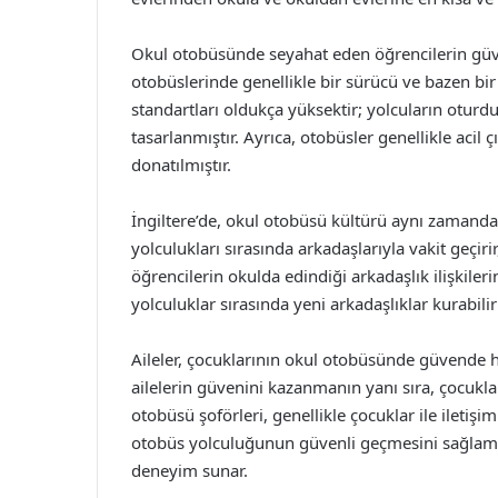
Okul otobüsünde seyahat eden öğrencilerin güven
otobüslerinde genellikle bir sürücü ve bazen bi
standartları oldukça yüksektir; yolcuların oturd
tasarlanmıştır. Ayrıca, otobüsler genellikle acil ç
donatılmıştır.
İngiltere’de, okul otobüsü kültürü aynı zamanda 
yolculukları sırasında arkadaşlarıyla vakit geçiri
öğrencilerin okulda edindiği arkadaşlık ilişkilerin
yolculuklar sırasında yeni arkadaşlıklar kurabilirl
Aileler, çocuklarının okul otobüsünde güvende hiss
ailelerin güvenini kazanmanın yanı sıra, çocukla
otobüsü şoförleri, genellikle çocuklar ile iletiş
otobüs yolculuğunun güvenli geçmesini sağlama
deneyim sunar.