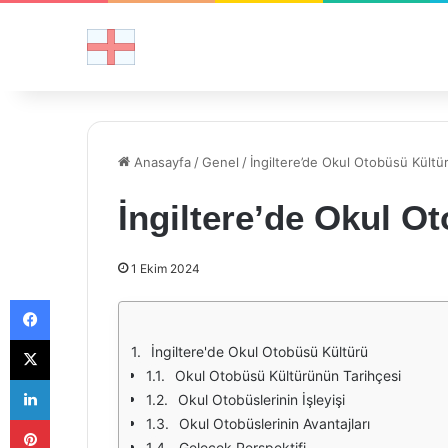
Anasayfa
/
Genel
/
İngiltere’de Okul Otobüsü Kültü
İngiltere’de Okul O
1 Ekim 2024
Facebook
X
İngiltere'de Okul Otobüsü Kültürü
Okul Otobüsü Kültürünün Tarihçesi
LinkedIn
Okul Otobüslerinin İşleyişi
Pinterest
Okul Otobüslerinin Avantajları
Gelecek Perspektifi