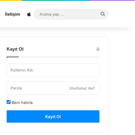
Sitemap
Arama
İletişim
yap
...
Kayıt Ol
Unuttunuz mu?
Beni hatırla
Kayıt Ol