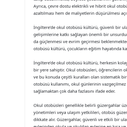
Ayrıca, çevre dostu elektrikli ve hibrit okul oto
azaltılması hem de maliyetlerin düşürülmesi aç
İngiltere’de okul otobüsü kültürü, güvenli bir u
gelişimlerine katkı sağlayan önemli bir unsurdu
da güçlenmesi ve evrim geçirmesi beklenmekted
otobüsü kültürü, çocukların eğitim hayatında ka
İngiltere’de okul otobüsü kültürü, herkesin kola
bir yere sahiptir. Okul otobüsleri, öğrencileri
ve bu konuda çeşitli kuralları olan sistematik bir
otobüsü kullanımı, okul günlerinin vazgeçilmez b
sağlamaktan çok daha fazlasını ifade eder.
Okul otobüsleri genellikle belirli güzergahlar ü
yönetimleri veya ulaşım yetkilileri, otobüs güz
dikkate alır. Güzergahlar, güvenli ve etkili bir u
evlerinden okula ve okuldan evlerine en kısa ve e