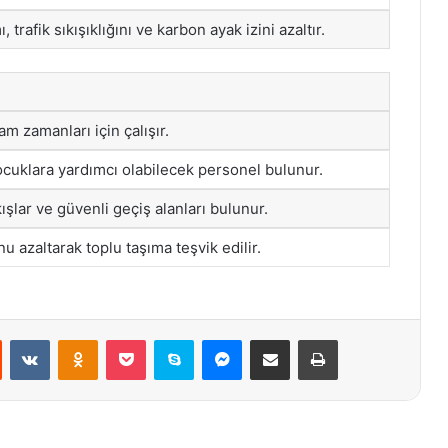
 trafik sıkışıklığını ve karbon ayak izini azaltır.
am zamanları için çalışır.
cuklara yardımcı olabilecek personel bulunur.
ışlar ve güvenli geçiş alanları bulunur.
 azaltarak toplu taşıma teşvik edilir.
st
Reddit
VKontakte
Odnoklassniki
Pocket
Skype
Messenger
E-Posta ile paylaş
Yazdır