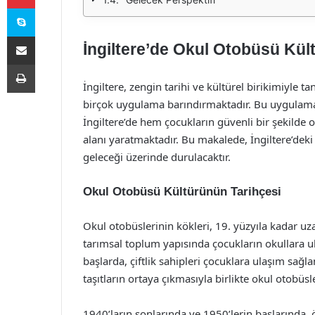
Skype
E-Posta ile paylaş
İngiltere’de Okul Otobüsü Kül
Yazdır
İngiltere, zengin tarihi ve kültürel birikimiyle 
birçok uygulama barındırmaktadır. Bu uygulamal
İngiltere’de hem çocukların güvenli bir şekilde 
alanı yaratmaktadır. Bu makalede, İngiltere’deki 
geleceği üzerinde durulacaktır.
Okul Otobüsü Kültürünün Tarihçesi
Okul otobüslerinin kökleri, 19. yüzyıla kadar uza
tarımsal toplum yapısında çocukların okullara u
başlarda, çiftlik sahipleri çocuklara ulaşım sağ
taşıtların ortaya çıkmasıyla birlikte okul otobüsl
1940’ların sonlarında ve 1950’lerin başlarında, ö