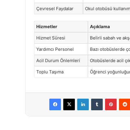
Çevresel Faydalar
Okul otobüsü kullanımı,
Hizmetler
Açıklama
Hizmet Süresi
Belirli sabah ve akş
Yardımcı Personel
Bazı otobüslerde ço
Acil Durum Önlemleri
Otobüslerde acil çık
Toplu Taşıma
Öğrenci yoğunluğunu
Facebook
X
LinkedIn
Tumblr
Pintere