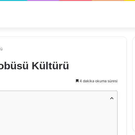
rü
tobüsü Kültürü
4 dakika okuma süresi