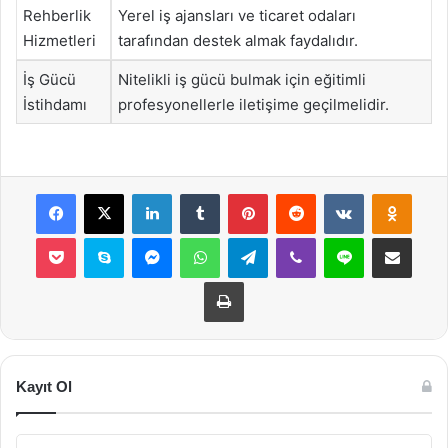
Rehberlik
Yerel iş ajansları ve ticaret odaları
Hizmetleri
tarafından destek almak faydalıdır.
İş Gücü
Nitelikli iş gücü bulmak için eğitimli
İstihdamı
profesyonellerle iletişime geçilmelidir.
Facebook
X
LinkedIn
Tumblr
Pinterest
Reddit
VKontakte
Odnok
Pocket
Skype
Messenger
WhatsApp
Telegram
Viber
Line
E-Posta ile payla
Yazdır
Kayıt Ol