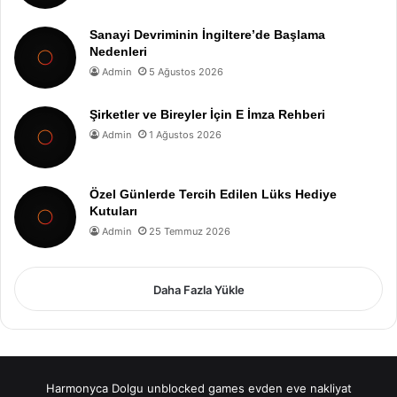
Sanayi Devriminin İngiltere’de Başlama
Nedenleri
Admin
5 Ağustos 2026
Şirketler ve Bireyler İçin E İmza Rehberi
Admin
1 Ağustos 2026
Özel Günlerde Tercih Edilen Lüks Hediye
Kutuları
Admin
25 Temmuz 2026
Daha Fazla Yükle
Harmonyca Dolgu
unblocked games
evden eve nakliyat