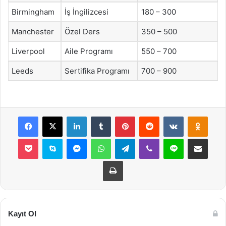
Birmingham
İş İngilizcesi
180 – 300
Manchester
Özel Ders
350 – 500
Liverpool
Aile Programı
550 – 700
Leeds
Sertifika Programı
700 – 900
Facebook
X
LinkedIn
Tumblr
Pinterest
Reddit
VKontakte
Odnok
Pocket
Skype
Messenger
WhatsApp
Telegram
Viber
Line
E-Posta ile payla
Yazdır
Kayıt Ol