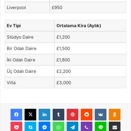
Liverpool
£950
Ev Tipi
Ortalama Kira (Aylık)
Stüdyo Daire
£1,200
Bir Odalı Daire
£1,500
İki Odalı Daire
£1,800
Üç Odalı Daire
£2,200
Villa
£3,000
Facebook
X
LinkedIn
Tumblr
Pinterest
Reddit
VKontakte
Odnok
Pocket
Skype
Messenger
WhatsApp
Telegram
Viber
Line
E-Posta ile payla