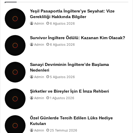
Yeşil Pasaportla İngiltere’ye Seyahat: Vize
Gerekliliği Hakkında Bilgiler
Admin
6 Ağustos 2026
Survivor İngiltere Ödülü: Kazanan Kim Olacak?
Admin
6 Ağustos 2026
Sanayi Devriminin İngiltere’de Başlama
Nedenleri
Admin
5 Ağustos 2026
Şirketler ve Bireyler İçin E İmza Rehberi
Admin
1 Ağustos 2026
Özel Günlerde Tercih Edilen Lüks Hediye
Kutuları
Admin
25 Temmuz 2026