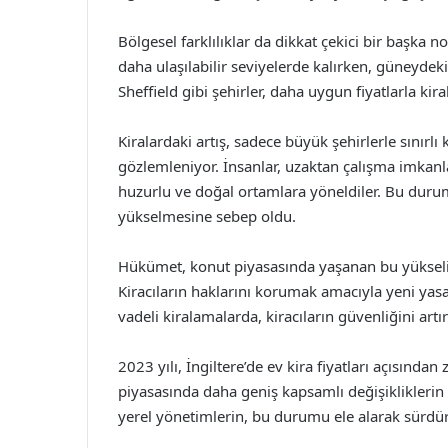
Bölgesel farklılıklar da dikkat çekici bir başka no
daha ulaşılabilir seviyelerde kalırken, güneydek
Sheffield gibi şehirler, daha uygun fiyatlarla kira
Kiralardaki artış, sadece büyük şehirlerle sınırlı
gözlemleniyor. İnsanlar, uzaktan çalışma imkanl
huzurlu ve doğal ortamlara yöneldiler. Bu durum, 
yükselmesine sebep oldu.
Hükümet, konut piyasasında yaşanan bu yükselişl
Kiracıların haklarını korumak amacıyla yeni yasa
vadeli kiralamalarda, kiracıların güvenliğini 
2023 yılı, İngiltere’de ev kira fiyatları açısından z
piyasasında daha geniş kapsamlı değişiklikleri
yerel yönetimlerin, bu durumu ele alarak sürdür