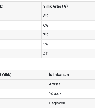
ık)
Yıllık Artış (%)
8%
6%
7%
5%
4%
(Yıllık)
İş İmkanları
Artışta
Yüksek
Değişken