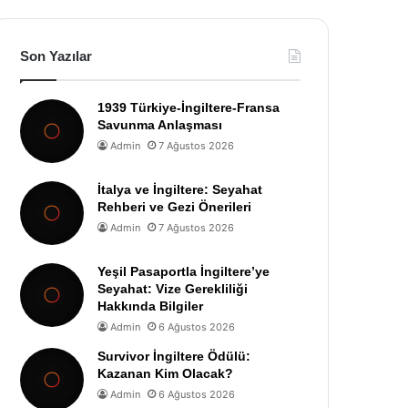
Son Yazılar
1939 Türkiye-İngiltere-Fransa
Savunma Anlaşması
Admin
7 Ağustos 2026
İtalya ve İngiltere: Seyahat
Rehberi ve Gezi Önerileri
Admin
7 Ağustos 2026
Yeşil Pasaportla İngiltere’ye
Seyahat: Vize Gerekliliği
Hakkında Bilgiler
Admin
6 Ağustos 2026
Survivor İngiltere Ödülü:
Kazanan Kim Olacak?
Admin
6 Ağustos 2026