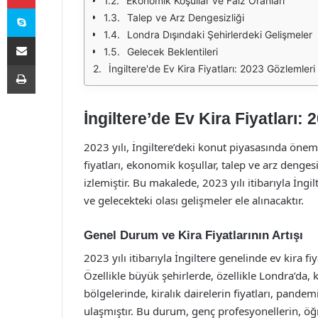
Ekonomik Koşullar ve Faiz Oranları
Skype
Talep ve Arz Dengesizliği
Londra Dışındaki Şehirlerdeki Gelişmeler
E-Posta ile paylaş
Gelecek Beklentileri
Yazdır
İngiltere'de Ev Kira Fiyatları: 2023 Gözlemleri
İngiltere’de Ev Kira Fiyatları:
2023 yılı, İngiltere’deki konut piyasasında önem
fiyatları, ekonomik koşullar, talep ve arz dengesiz
izlemiştir. Bu makalede, 2023 yılı itibarıyla İngil
ve gelecekteki olası gelişmeler ele alınacaktır.
Genel Durum ve Kira Fiyatlarının Artışı
2023 yılı itibarıyla İngiltere genelinde ev kira fi
Özellikle büyük şehirlerde, özellikle Londra’da, 
bölgelerinde, kiralık dairelerin fiyatları, pande
ulaşmıştır. Bu durum, genç profesyonellerin, öğ