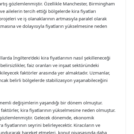
 artış gözlemlenmiştir. Özellikle Manchester, Birmingham
e ailelerin tercih ettiği bölgelerde kira fiyatları
projeleri ve iş olanaklarının artmasıyla paralel olarak
artmasına ve dolayısıyla fiyatların yükselmesine neden
rda İngiltere’deki kira fiyatlarının nasıl şekilleneceği
lirsizlikler, faiz oranları ve inşaat sektöründeki
etkileyecek faktörler arasında yer almaktadır. Uzmanlar,
ancak belirli bölgelerde stabilizasyon yaşanabileceğini
n önemli değişimlerin yaşandığı bir dönem olmuştur.
 faktörler, kira fiyatlarının yükselmesine neden olmuştur.
ar gözlemlenmiştir. Gelecek dönemde, ekonomik
fiyatlarının seyrini belirleyecektir. Kiracıların ve
undurarak hareket etmeleri, konut piyasasında daha