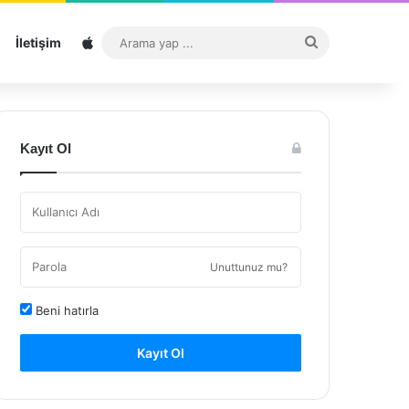
Sitemap
Arama
İletişim
yap
...
Kayıt Ol
Unuttunuz mu?
Beni hatırla
Kayıt Ol