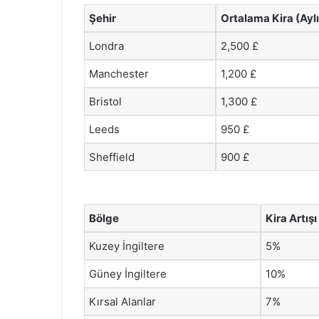
Şehir
Ortalama Kira (Ayl
Londra
2,500 £
Manchester
1,200 £
Bristol
1,300 £
Leeds
950 £
Sheffield
900 £
Bölge
Kira Artışı 
Kuzey İngiltere
5%
Güney İngiltere
10%
Kırsal Alanlar
7%