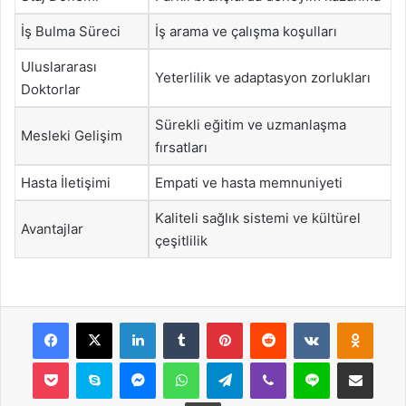
İş Bulma Süreci
İş arama ve çalışma koşulları
Uluslararası
Yeterlilik ve adaptasyon zorlukları
Doktorlar
Sürekli eğitim ve uzmanlaşma
Mesleki Gelişim
fırsatları
Hasta İletişimi
Empati ve hasta memnuniyeti
Kaliteli sağlık sistemi ve kültürel
Avantajlar
çeşitlilik
Facebook
X
LinkedIn
Tumblr
Pinterest
Reddit
VKontakte
Odnok
Pocket
Skype
Messenger
WhatsApp
Telegram
Viber
Line
E-Posta ile payla
Yazdır