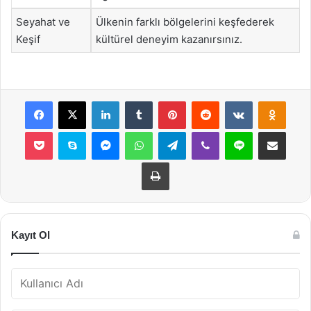
Seyahat ve
Ülkenin farklı bölgelerini keşfederek
Keşif
kültürel deneyim kazanırsınız.
Facebook
X
LinkedIn
Tumblr
Pinterest
Reddit
VKontakte
Odnok
Pocket
Skype
Messenger
WhatsApp
Telegram
Viber
Line
E-Posta ile payla
Yazdır
Kayıt Ol