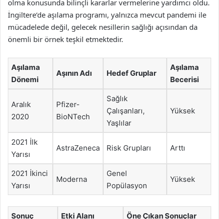
olma konusunda bilinçli kararlar vermelerine yardımcı oldu.
İngiltere’de aşılama programı, yalnızca mevcut pandemi ile
mücadelede değil, gelecek nesillerin sağlığı açısından da
önemli bir örnek teşkil etmektedir.
Aşılama
Aşılama
Aşının Adı
Hedef Gruplar
Dönemi
Becerisi
Sağlık
Aralık
Pfizer-
Çalışanları,
Yüksek
2020
BioNTech
Yaşlılar
2021 İlk
AstraZeneca
Risk Grupları
Arttı
Yarısı
2021 İkinci
Genel
Moderna
Yüksek
Yarısı
Popülasyon
Sonuç
Etki Alanı
Öne Çıkan Sonuçlar