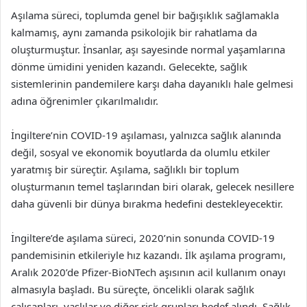
Aşılama süreci, toplumda genel bir bağışıklık sağlamakla
kalmamış, aynı zamanda psikolojik bir rahatlama da
oluşturmuştur. İnsanlar, aşı sayesinde normal yaşamlarına
dönme ümidini yeniden kazandı. Gelecekte, sağlık
sistemlerinin pandemilere karşı daha dayanıklı hale gelmesi
adına öğrenimler çıkarılmalıdır.
İngiltere’nin COVID-19 aşılaması, yalnızca sağlık alanında
değil, sosyal ve ekonomik boyutlarda da olumlu etkiler
yaratmış bir süreçtir. Aşılama, sağlıklı bir toplum
oluşturmanın temel taşlarından biri olarak, gelecek nesillere
daha güvenli bir dünya bırakma hedefini destekleyecektir.
İngiltere’de aşılama süreci, 2020’nin sonunda COVID-19
pandemisinin etkileriyle hız kazandı. İlk aşılama programı,
Aralık 2020’de Pfizer-BioNTech aşısının acil kullanım onayı
almasıyla başladı. Bu süreçte, öncelikli olarak sağlık
çalışanları, yaşlılar ve diğer risk grupları hedef alındı. Sağlık