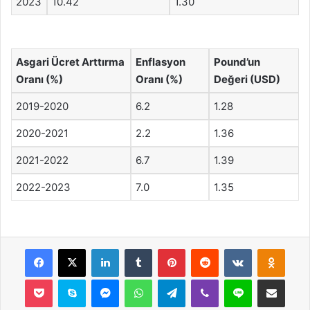
2023
10.42
1.30
Asgari Ücret Arttırma
Enflasyon
Pound’un
Oranı (%)
Oranı (%)
Değeri (USD)
2019-2020
6.2
1.28
2020-2021
2.2
1.36
2021-2022
6.7
1.39
2022-2023
7.0
1.35
Facebook
X
LinkedIn
Tumblr
Pinterest
Reddit
VKontakte
Odnok
Pocket
Skype
Messenger
WhatsApp
Telegram
Viber
Line
E-Posta ile payla
Yazdır