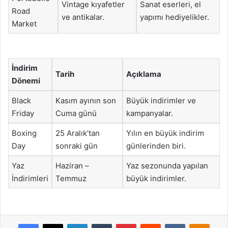
Vintage kıyafetler
Sanat eserleri, el
Road
ve antikalar.
yapımı hediyelikler.
Market
İndirim
Tarih
Açıklama
Dönemi
Black
Kasım ayının son
Büyük indirimler ve
Friday
Cuma günü
kampanyalar.
Boxing
25 Aralık’tan
Yılın en büyük indirim
Day
sonraki gün
günlerinden biri.
Yaz
Haziran –
Yaz sezonunda yapılan
İndirimleri
Temmuz
büyük indirimler.
Facebook
X
LinkedIn
Tumblr
Pinterest
Reddit
VKontakte
Odnok