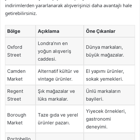
indirimlerden yararlanarak alışverişinizi daha avantajlı hale
getirebilirsiniz.
Bölge
Açıklama
Öne Çıkanlar
Londra’nın en
Oxford
Dünya markaları,
yoğun alışveriş
Street
büyük mağazalar.
caddesi.
Camden
Alternatif kültür ve
El yapımı ürünler,
Market
vintage ürünler.
sokak yemekleri.
Regent
Şık mağazalar ve
Ünlü markaların
Street
lüks markalar.
bayileri.
Yiyecek örnekleri,
Borough
Taze gıda ve yerel
gastronomi
Market
ürünler pazarı.
deneyimi.
Portobello