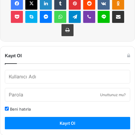
Pocket
Skype
Messenger
WhatsApp
Telegram
Viber
Line
E-Posta ile payla
Yazdır
Kayıt Ol
Unuttunuz mu?
Beni hatırla
Kayıt Ol