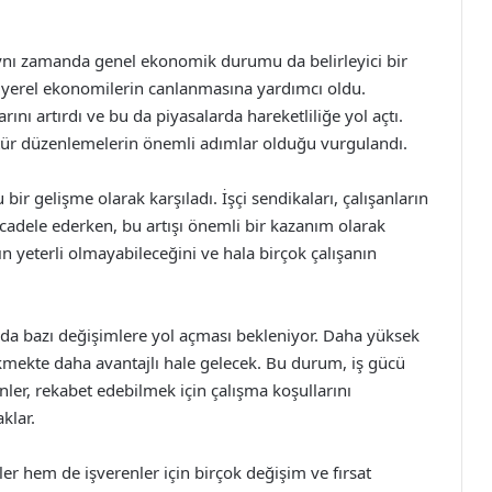
, aynı zamanda genel ekonomik durumu da belirleyici bir
ş, yerel ekonomilerin canlanmasına yardımcı oldu.
rını artırdı ve bu da piyasalarda hareketliliğe yol açtı.
tür düzenlemelerin önemli adımlar olduğu vurgulandı.
u bir gelişme olarak karşıladı. İşçi sendikaları, çalışanların
cadele ederken, bu artışı önemli bir kazanım olarak
ın yeterli olmayabileceğini ve hala birçok çalışanın
a da bazı değişimlere yol açması bekleniyor. Daha yüksek
çekmekte daha avantajlı hale gelecek. Bu durum, iş gücü
renler, rekabet edebilmek için çalışma koşullarını
klar.
çiler hem de işverenler için birçok değişim ve fırsat