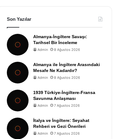
Son Yazılar
Almanya-İngiltere Savaşı:
Tarihsel Bir İnceleme
Admin
8 Ağustos 2026
Almanya ile İngiltere Arasındaki
Mesafe Ne Kadardır?
Admin
8 Ağustos 2026
1939 Türkiye-İngiltere-Fransa
Savunma Anlaşması
Admin
7 Ağustos 2026
İtalya ve İngiltere: Seyahat
Rehberi ve Gezi Önerileri
Admin
7 Ağustos 2026