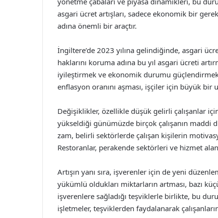
yönetme çabaları ve piyasa dinamikleri, bu durum
asgari ücret artışları, sadece ekonomik bir gere
adına önemli bir araçtır.
İngiltere’de 2023 yılına gelindiğinde, asgari üc
haklarını koruma adına bu yıl asgari ücreti artırm
iyileştirmek ve ekonomik durumu güçlendirmek ama
enflasyon oranını aşması, işçiler için büyük bir
Değişiklikler, özellikle düşük gelirli çalışanlar iç
yükseldiği günümüzde birçok çalışanın maddi du
zam, belirli sektörlerde çalışan kişilerin motivas
Restoranlar, perakende sektörleri ve hizmet ala
Artışın yanı sıra, işverenler için de yeni düzenle
yükümlü oldukları miktarların artması, bazı küç
işverenlere sağladığı teşviklerle birlikte, bu du
işletmeler, teşviklerden faydalanarak çalışanlar