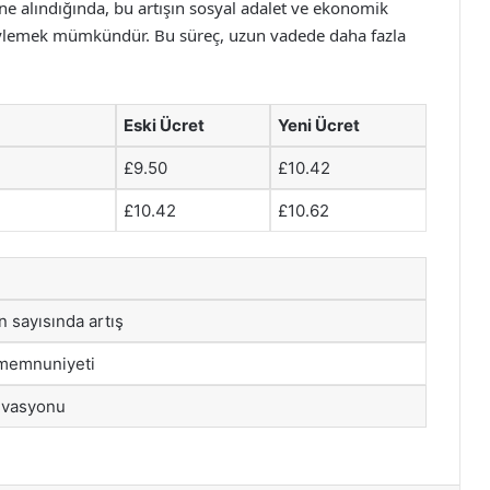
ne alındığında, bu artışın sosyal adalet ve ekonomik
öylemek mümkündür. Bu süreç, uzun vadede daha fazla
Eski Ücret
Yeni Ücret
£9.50
£10.42
£10.42
£10.62
n sayısında artış
 memnuniyeti
ivasyonu