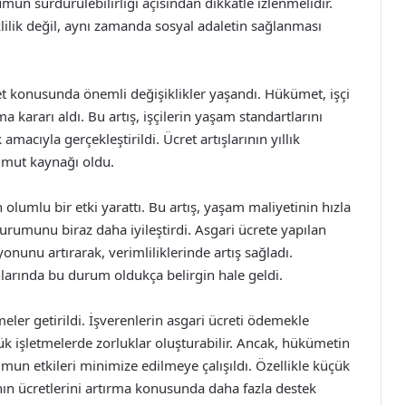
un sürdürülebilirliği açısından dikkatle izlenmelidir.
klilik değil, aynı zamanda sosyal adaletin sağlanması
ret konusunda önemli değişiklikler yaşandı. Hükümet, işçi
a kararı aldı. Bu artış, işçilerin yaşam standartlarını
cıyla gerçekleştirildi. Ücret artışlarının yıllık
 umut kaynağı oldu.
in olumlu bir etki yarattı. Bu artış, yaşam maliyetinin hızla
rumunu biraz daha iyileştirdi. Asgari ücrete yapılan
yonunu artırarak, verimliliklerinde artış sağladı.
nlarında bu durum oldukça belirgin hale geldi.
meler getirildi. İşverenlerin asgari ücreti ödemekle
ük işletmelerde zorluklar oluşturabilir. Ancak, hükümetin
rumun etkileri minimize edilmeye çalışıldı. Özellikle küçük
ının ücretlerini artırma konusunda daha fazla destek