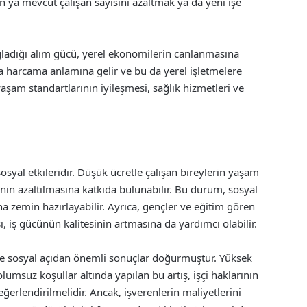
in ya mevcut çalışan sayısını azaltmak ya da yeni işe
sağladığı alım gücü, yerel ekonomilerin canlanmasına
a harcama anlamına gelir ve bu da yerel işletmelere
yaşam standartlarının iyileşmesi, sağlık hizmetleri ve
sosyal etkileridir. Düşük ücretle çalışan bireylerin yaşam
ğinin azaltılmasına katkıda bulunabilir. Bu durum, sosyal
na zemin hazırlayabilir. Ayrıca, gençler ve eğitim gören
sı, iş gücünün kalitesinin artmasına da yardımcı olabilir.
 ve sosyal açıdan önemli sonuçlar doğurmuştur. Yüksek
umsuz koşullar altında yapılan bu artış, işçi haklarının
ğerlendirilmelidir. Ancak, işverenlerin maliyetlerini