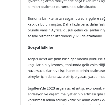
İşverenler, artan maliyetlerle başa çıkabilmek iç
alımları azaltmak durumunda kalmaktadır.
Bununla birlikte, artan asgari ücretin işçilere 
katkıda bulunmuştur. Daha fazla para, daha fazl
olumlu yansır. Ayrıca, düşük gelirli çalışanların 
sosyal hizmetler üzerindeki yükü de azaltabilir.
Sosyal Etkiler
Asgari ücret artışının bir diğer önemli yönü ise 
koşullarının iyileşmesi, toplumda gelir eşitsizli
huzursuzlukların ve işçi hareketlerinin azalması
bireyler için daha cazip bir iş piyasası yaratılma
İngiltere’de 2023 asgari ücret artışı, ekonomik
enflasyon ve yaşam maliyetlerinin artması gibi ol
korunması adına atılmış kritik bir adım olarak de