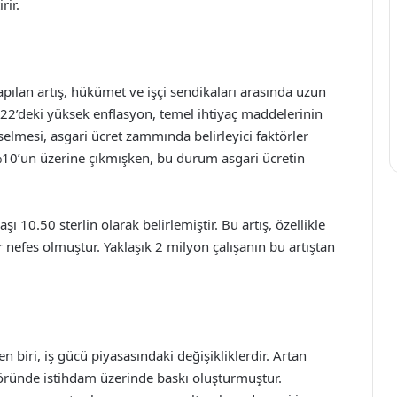
rir.
apılan artış, hükümet ve işçi sendikaları arasında uzun
022’deki yüksek enflasyon, temel ihtiyaç maddelerinin
selmesi, asgari ücret zammında belirleyici faktörler
ı %10’un üzerine çıkmışken, bu durum asgari ücretin
.
şı 10.50 sterlin olarak belirlemiştir. Bu artış, özellikle
r nefes olmuştur. Yaklaşık 2 milyon çalışanın bu artıştan
en biri, iş gücü piyasasındaki değişikliklerdir. Artan
töründe istihdam üzerinde baskı oluşturmuştur.