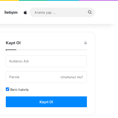
Sitemap
Arama
İletişim
yap
...
Kayıt Ol
Unuttunuz mu?
Beni hatırla
Kayıt Ol