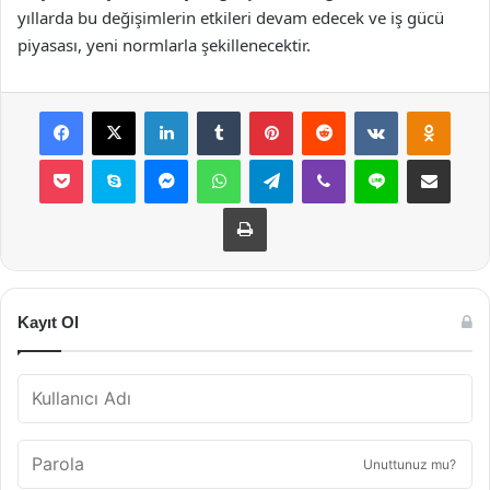
yıllarda bu değişimlerin etkileri devam edecek ve iş gücü
piyasası, yeni normlarla şekillenecektir.
Facebook
X
LinkedIn
Tumblr
Pinterest
Reddit
VKontakte
Odnok
Pocket
Skype
Messenger
WhatsApp
Telegram
Viber
Line
E-Posta ile payla
Yazdır
Kayıt Ol
Unuttunuz mu?