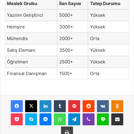
Meslek Grubu
İlan Sayısı
Talep Durumu
Yazılım Geliştirici
5000+
Yüksek
Hemşire
3000+
Yüksek
Mühendis
2000+
Orta
Satış Elemanı
3500+
Yüksek
Öğretmen
2500+
Yüksek
Finansal Danışman
1500+
Orta
Facebook
X
LinkedIn
Tumblr
Pinterest
Reddit
VKontakte
Odnok
Pocket
Skype
Messenger
WhatsApp
Telegram
Viber
Line
E-Posta ile payla
Yazdır