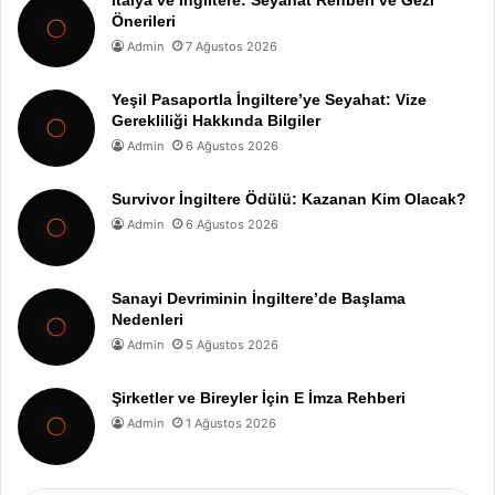
İtalya ve İngiltere: Seyahat Rehberi ve Gezi
Önerileri
Admin
7 Ağustos 2026
Yeşil Pasaportla İngiltere’ye Seyahat: Vize
Gerekliliği Hakkında Bilgiler
Admin
6 Ağustos 2026
Survivor İngiltere Ödülü: Kazanan Kim Olacak?
Admin
6 Ağustos 2026
Sanayi Devriminin İngiltere’de Başlama
Nedenleri
Admin
5 Ağustos 2026
Şirketler ve Bireyler İçin E İmza Rehberi
Admin
1 Ağustos 2026