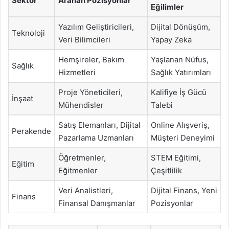
Sektör
Aranan Pozisyonlar
Eğilimler
Yazılım Geliştiricileri,
Dijital Dönüşüm,
Teknoloji
Veri Bilimcileri
Yapay Zeka
Hemşireler, Bakım
Yaşlanan Nüfus,
Sağlık
Hizmetleri
Sağlık Yatırımları
Proje Yöneticileri,
Kalifiye İş Gücü
İnşaat
Mühendisler
Talebi
Satış Elemanları, Dijital
Online Alışveriş,
Perakende
Pazarlama Uzmanları
Müşteri Deneyimi
Öğretmenler,
STEM Eğitimi,
Eğitim
Eğitmenler
Çeşitlilik
Veri Analistleri,
Dijital Finans, Yeni
Finans
Finansal Danışmanlar
Pozisyonlar