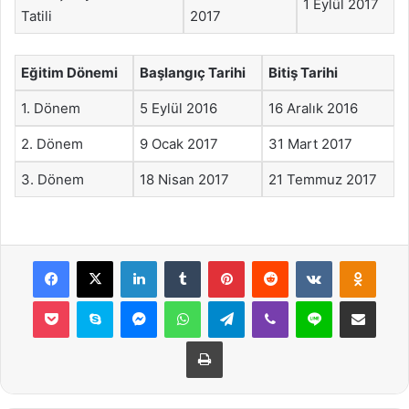
1 Eylül 2017
Tatili
2017
Eğitim Dönemi
Başlangıç Tarihi
Bitiş Tarihi
1. Dönem
5 Eylül 2016
16 Aralık 2016
2. Dönem
9 Ocak 2017
31 Mart 2017
3. Dönem
18 Nisan 2017
21 Temmuz 2017
Facebook
X
LinkedIn
Tumblr
Pinterest
Reddit
VKontakte
Odnok
Pocket
Skype
Messenger
WhatsApp
Telegram
Viber
Line
E-Posta ile payla
Yazdır