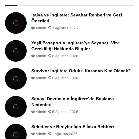
İtalya ve İngiltere: Seyahat Rehberi ve Gezi
Önerileri
Admin
7 Ağustos 2026
Yeşil Pasaportla İngiltere’ye Seyahat: Vize
Gerekliliği Hakkında Bilgiler
Admin
6 Ağustos 2026
Survivor İngiltere Ödülü: Kazanan Kim Olacak?
Admin
6 Ağustos 2026
Sanayi Devriminin İngiltere’de Başlama
Nedenleri
Admin
5 Ağustos 2026
Şirketler ve Bireyler İçin E İmza Rehberi
Admin
1 Ağustos 2026