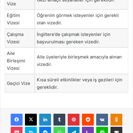
Vize
Eğitim
Öğrenim görmek isteyenler için gerekli
Vizesi
olan vizedir.
Çalışma
İngiltere’de çalışmak isteyenler için
Vizesi
başvurulması gereken vizedir.
Aile
Aile üyeleriyle birleşmek amacıyla alınan
Birleşimi
vizedir.
Vizesi
Kısa süreli etkinlikler veya iş gezileri için
Geçici Vize
gereklidir.
Facebook
X
LinkedIn
Tumblr
Pinterest
Reddit
VKontakte
Odnok
Pocket
Skype
Messenger
WhatsApp
Telegram
Viber
Line
E-Posta ile payla