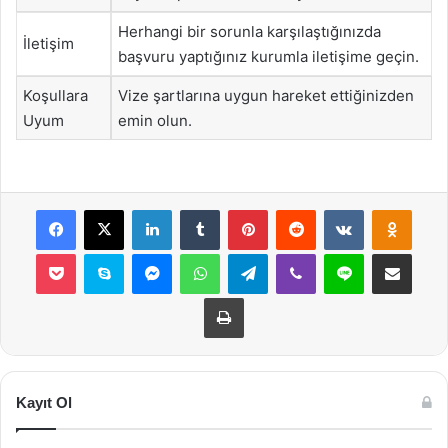
Herhangi bir sorunla karşılaştığınızda
İletişim
başvuru yaptığınız kurumla iletişime geçin.
Koşullara
Vize şartlarına uygun hareket ettiğinizden
Uyum
emin olun.
Facebook
X
LinkedIn
Tumblr
Pinterest
Reddit
VKontakte
Odnok
Pocket
Skype
Messenger
WhatsApp
Telegram
Viber
Line
E-Posta ile payla
Yazdır
Kayıt Ol