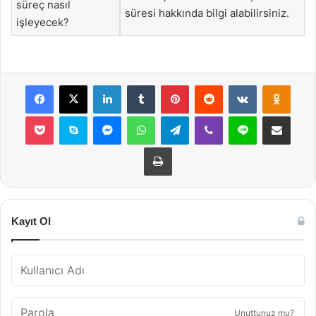
süreç nasıl
süresi hakkında bilgi alabilirsiniz.
işleyecek?
Facebook
X
LinkedIn
Tumblr
Pinterest
Reddit
VKontakte
Odnok
Pocket
Skype
Messenger
WhatsApp
Telegram
Viber
Line
E-Posta ile payla
Yazdır
Kayıt Ol
Unuttunuz mu?